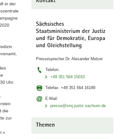
Kontakt
t in der
eszentrale
 Kampagne
Sächsisches
 2020
Staatsministerium der Justiz
und für Demokratie, Europa
und Gleichstellung
Medizin
Ehrenamt,
Pressesprecher Dr. Alexander Melzer
des
Telefon:
he
+49 351 564 15010
30 Uhr.
Telefax:
+49 351 564 16189
e
E-Mail:
ersten
presse@smj.justiz.sachsen.de
t die
te zur
Themen
r.«