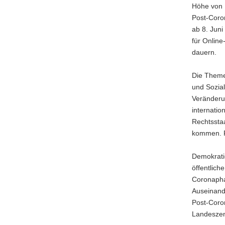
Höhe von 1
a
Post-Coron
v
ab 8. Juni
i
für Onlin
g
dauern.
a
t
Die Themen
i
und Sozial
o
Veränderu
n
internatio
Rechtssta
kommen. Pr
Demokrati
öffentlich
Coronaphas
Auseinand
Post-Coro
Landeszent