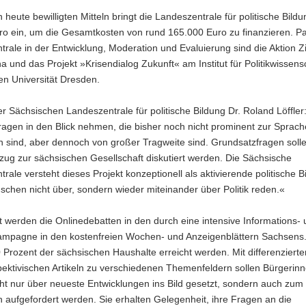
heute bewilligten Mitteln bringt die Landeszentrale für politische Bildu
ro ein, um die Gesamtkosten von rund 165.000 Euro zu finanzieren. Pa
rale in der Entwicklung, Moderation und Evaluierung sind die Aktion Z
rna und das Projekt »Krisendialog Zukunft« am Institut für Politikwissens
en Universität Dresden.
er Sächsischen Landeszentrale für politische Bildung Dr. Roland Löffler
agen in den Blick nehmen, die bisher noch nicht prominent zur Sprach
sind, aber dennoch von großer Tragweite sind. Grundsatzfragen solle
ug zur sächsischen Gesellschaft diskutiert werden. Die Sächsische
rale versteht dieses Projekt konzeptionell als aktivierende politische B
chen nicht über, sondern wieder miteinander über Politik reden.«
t werden die Onlinedebatten in den durch eine intensive Informations-
ampagne in den kostenfreien Wochen- und Anzeigenblättern Sachsens
Prozent der sächsischen Haushalte erreicht werden. Mit differenzierte
ektivischen Artikeln zu verschiedenen Themenfeldern sollen Bürgerin
ht nur über neueste Entwicklungen ins Bild gesetzt, sondern auch zum
aufgefordert werden. Sie erhalten Gelegenheit, ihre Fragen an die