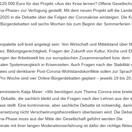
20.000 Euro für das Projekt »Aus der Krise lernen? Offene Gesellschaf
a-Phase« zur Verfügung gestellt. Mit dem neuen Projekt will die Land
 2020 in die Debatte über die Folgen der Coronakrise einsteigen. Die
e-Bürgerdebatten soll sechs Wochen bis zum Beginn der Sommerferien
palette soll breit angelegt sein: Von Wirtschaft und Mittelstand über 
es, Bildungsgerechtigkeit, Fragen der Zukunft von Kultur, Kirche und 
ngen der Arbeitswelt bis zur europäischen Zusammenarbeit bzw. dem
nalen Systemvergleich in Krisenzeiten. Auch Fragen nach der Stabilität 
ates und denkbarer Post-Corona-Wohlstandskonflikte sollen zur Sprac
o Woche sind vier Online-Bürgerdebatten geplant – jeweils 19 bis 20:
eministerin Katja Meier: »Wir benötigen zum Thema Corona eine breit
e Debatte, die sachlich bleibt und die Fragen nach den Lehren aus der 
e stellt. Eine kontroverse, aber sachliche Debatte ist notwendig, dami
ersetzung nicht Verschwörungstheoretikern überlassen wird. Die Debat
na-Phase muss aus der Mitte der Gesellschaft geführt werden Die
rale mit ihrer langen Moderationserfahrung ist dafür der richtige Akteu