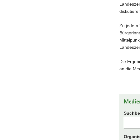
Landeszen
diskutiere
Zu jedem 
Bürgerinn
Mittelpunk
Landeszent
Die Ergeb
an die Me
Medie
Suchbeg
Organis