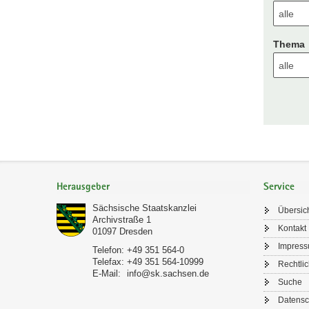
Thema
Footer-
Bereich
Herausgeber
Service
Sächsische Staatskanzlei
Übersic
Archivstraße 1
Kontakt
01097
Dresden
Impres
Telefon:
+49 351 564-0
Telefax:
+49 351 564-10999
Rechtli
E-Mail:
info@sk.sachsen.de
Suche
Datensc