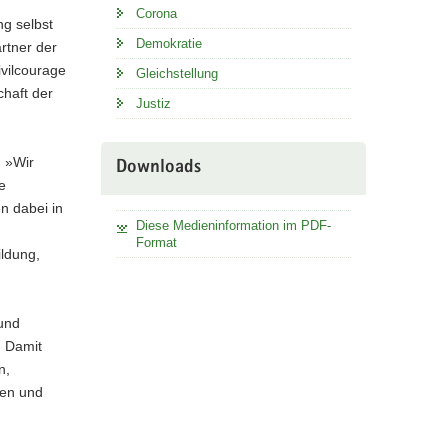
Corona
ng selbst
Demokratie
rtner der
ivilcourage
Gleichstellung
chaft der
Justiz
: »Wir
Downloads
e
n dabei in
Diese Medieninformation im PDF-
Format
ildung,
 und
. Damit
n,
nen und