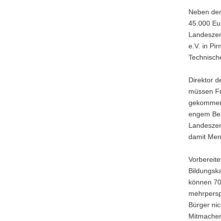
Neben den 
45.000 Eu
Landeszent
e.V. in Pi
Technisch
Direktor d
müssen Fr
gekommen 
engem Bez
Landeszent
damit Mens
Vorbereite
Bildungsk
können 70 
mehrpersp
Bürger nic
Mitmachen 