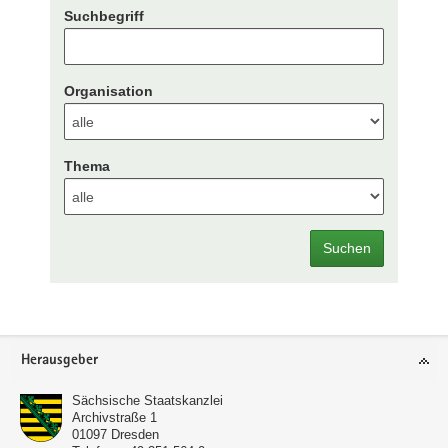
Suchbegriff
Organisation
Thema
Suchen
Footer-
Herausgeber
Bereich
Sächsische Staatskanzlei
Archivstraße 1
01097
Dresden