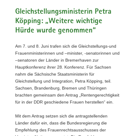
a
Gleichstellungsministerin Petra
v
Köpping: „Weitere wichtige
i
g
Hürde wurde genommen“
a
t
Am 7. und 8. Juni trafen sich die Gleichstellungs-und
i
Frauenministerinnen und –minister, -senatorinnen und
o
–senatoren der Länder in Bremerhaven zur
n
Hauptkonferenz ihrer 28. Konferenz. Für Sachsen
nahm die Sächsische Staatsministerin für
Gleichstellung und Integration, Petra Köpping, teil.
Sachsen, Brandenburg, Bremen und Thüringen
brachten gemeinsam den Antrag „Rentengerechtigkeit
für in der DDR geschiedene Frauen herstellen“ ein.
Mit dem Antrag setzen sich die antragstellenden
Länder dafür ein, dass die Bundesregierung die
Empfehlung des Frauenrechtsausschusses der