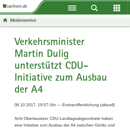
P
P
H
F
o
o
a
o
r
r
u
o
Medienservice
t
t
p
t
a
a
t
e
l
l
i
r
Verkehrsminister
ü
n
n
-
Martin Dulig
b
a
h
B
e
v
a
e
unterstützt CDU-
r
i
l
r
g
g
t
e
Initiative zum Ausbau
r
a
i
e
t
c
der A4
i
i
h
f
o
e
n
06.10.2017, 19:57 Uhr — Erstveröffentlichung (aktuell)
n
d
Acht Oberlausitzer CDU-Landtagsabgeordnete haben
e
eine Initiative zum Ausbau der A4 zwischen Görlitz und
N