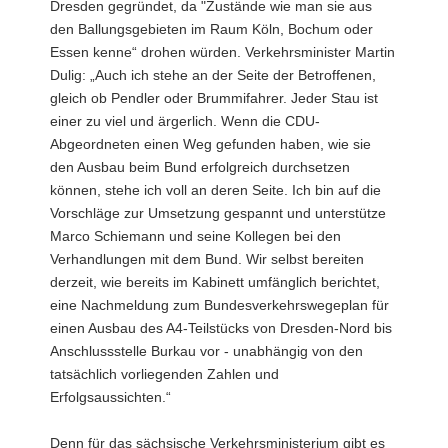
Dresden gegründet, da "Zustände wie man sie aus
a
den Ballungsgebieten im Raum Köln, Bochum oder
v
Essen kenne“ drohen würden. Verkehrsminister Martin
i
Dulig: „Auch ich stehe an der Seite der Betroffenen,
g
gleich ob Pendler oder Brummifahrer. Jeder Stau ist
a
einer zu viel und ärgerlich. Wenn die CDU-
t
Abgeordneten einen Weg gefunden haben, wie sie
i
den Ausbau beim Bund erfolgreich durchsetzen
o
können, stehe ich voll an deren Seite. Ich bin auf die
n
Vorschläge zur Umsetzung gespannt und unterstütze
Marco Schiemann und seine Kollegen bei den
Verhandlungen mit dem Bund. Wir selbst bereiten
derzeit, wie bereits im Kabinett umfänglich berichtet,
eine Nachmeldung zum Bundesverkehrswegeplan für
einen Ausbau des A4-Teilstücks von Dresden-Nord bis
Anschlussstelle Burkau vor - unabhängig von den
tatsächlich vorliegenden Zahlen und
Erfolgsaussichten.“
Denn für das sächsische Verkehrsministerium gibt es