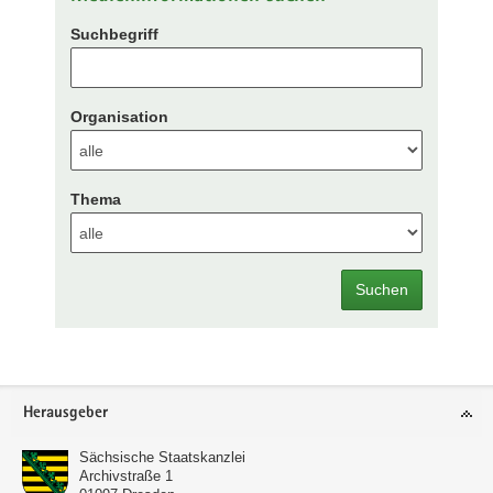
Suchbegriff
Organisation
Thema
Suchen
Footer-
Herausgeber
Bereich
Sächsische Staatskanzlei
Archivstraße 1