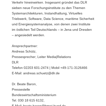
Verkehr hineinwirken. Insgesamt gründet das DLR
sieben neue Forschungsinstitute zu den Themen
Systemarchitekturen, Instandhaltung, Virtuelles
Triebwerk, Software, Data Science, maritime Sicherheit
und Energiesystemanalyse, von denen zwei Institute
im östlichen Teil Deutschlands – in Jena und Dresden
– angesiedelt werden.
Ansprechpartner:
Andreas Schütz,
Pressesprecher; Leiter Media|Relations
DLR
Telefon 02203 601-2474 | Mobil +49-171-3126466
E-Mail: andreas.schuetz@dlr.de
Dr. Beate Baron,
Pressestelle
Bundeswirtschaftsministerium
Tel. 030 18 615 6132,
E-Mail: beate.baron@bmwi.bund.de