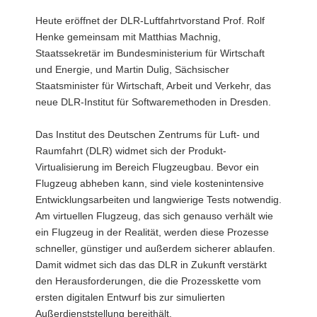
a
Heute eröffnet der DLR-Luftfahrtvorstand Prof. Rolf
v
Henke gemeinsam mit Matthias Machnig,
i
Staatssekretär im Bundesministerium für Wirtschaft
g
und Energie, und Martin Dulig, Sächsischer
a
Staatsminister für Wirtschaft, Arbeit und Verkehr, das
t
neue DLR-Institut für Softwaremethoden in Dresden.
i
o
Das Institut des Deutschen Zentrums für Luft- und
n
Raumfahrt (DLR) widmet sich der Produkt-
Virtualisierung im Bereich Flugzeugbau. Bevor ein
Flugzeug abheben kann, sind viele kostenintensive
Entwicklungsarbeiten und langwierige Tests notwendig.
Am virtuellen Flugzeug, das sich genauso verhält wie
ein Flugzeug in der Realität, werden diese Prozesse
schneller, günstiger und außerdem sicherer ablaufen.
Damit widmet sich das das DLR in Zukunft verstärkt
den Herausforderungen, die die Prozesskette vom
ersten digitalen Entwurf bis zur simulierten
Außerdienststellung bereithält.