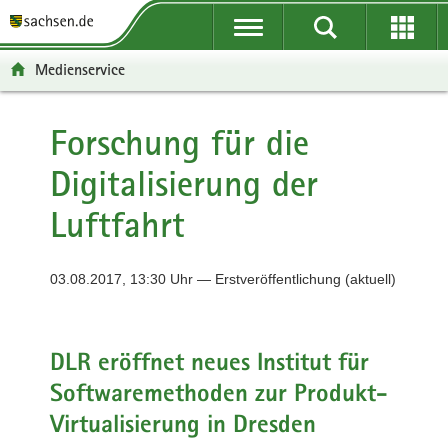
P
P
H
F
o
o
a
o
r
r
u
o
Medienservice
t
t
p
t
a
a
t
e
l
l
i
r
Forschung für die
ü
n
n
-
Digitalisierung der
b
a
h
B
e
v
a
e
Luftfahrt
r
i
l
r
g
g
t
e
r
a
i
03.08.2017, 13:30 Uhr — Erstveröffentlichung (aktuell)
e
t
c
i
i
h
f
o
e
n
DLR eröffnet neues Institut für
n
Softwaremethoden zur Produkt-
d
Virtualisierung in Dresden
e
N