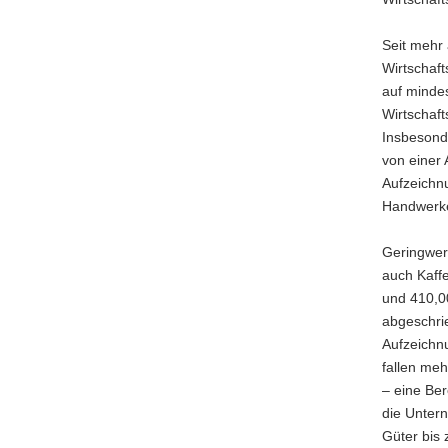
a
v
Seit mehr 
i
Wirtschaft
g
auf minde
a
Wirtschaft
t
Insbesond
i
von einer
o
Aufzeichnu
n
Handwerker
Geringwert
auch Kaff
und 410,00
abgeschri
Aufzeichn
fallen me
– eine Be
die Unter
Güter bis 