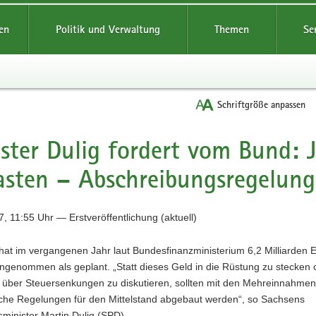
reifende
en
Politik und Verwaltung
Themen
Se
Schriftgröße anpassen
ster Dulig fordert vom Bund: J
asten – Abschreibungsregelung
, 11:55 Uhr — Erstveröffentlichung (aktuell)
hat im vergangenen Jahr laut Bundesfinanzministerium 6,2 Milliarden 
ngenommen als geplant. „Statt dieses Geld in die Rüstung zu stecken 
t über Steuersenkungen zu diskutieren, sollten mit den Mehreinnahmen
sche Regelungen für den Mittelstand abgebaut werden“, so Sachsens
sminister Martin Dulig (SPD).