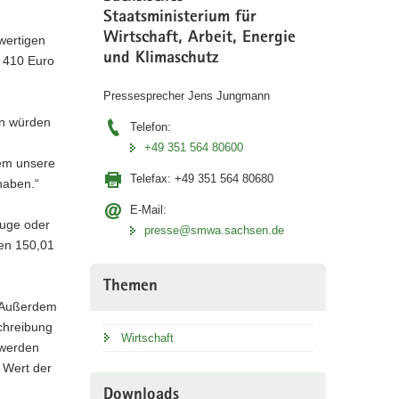
Staatsministerium für
Wirtschaft, Arbeit, Energie
wertigen
und Klimaschutz
r 410 Euro
Pressesprecher Jens Jungmann
en würden
Telefon:
+49 351 564 80600
lem unsere
Telefax:
+49 351 564 80680
haben.“
E-Mail:
euge oder
presse@smwa.sachsen.de
en 150,01
Themen
. Außerdem
chreibung
Wirtschaft
 werden
 Wert der
Downloads