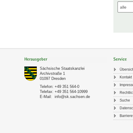
Footer-
Bereich
Herausgeber
Service
Sächsische Staatskanzlei
Übersic
Archivstraße 1
Kontakt
01097
Dresden
Impres
Telefon:
+49 351 564-0
Telefax:
+49 351 564-10999
Rechtli
E-Mail:
info@sk.sachsen.de
Suche
Datensc
Barriere