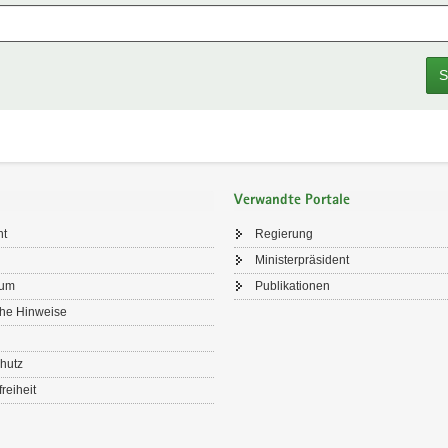
S
Verwandte Portale
ht
Regierung
Ministerpräsident
sum
Publikationen
che Hinweise
hutz
freiheit