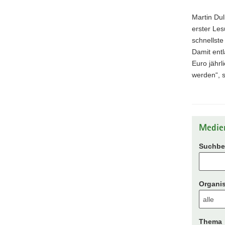
Martin Du
erster Les
schnellste
Damit ent
Euro jährl
werden“, s
Medie
Suchbeg
Organis
Thema