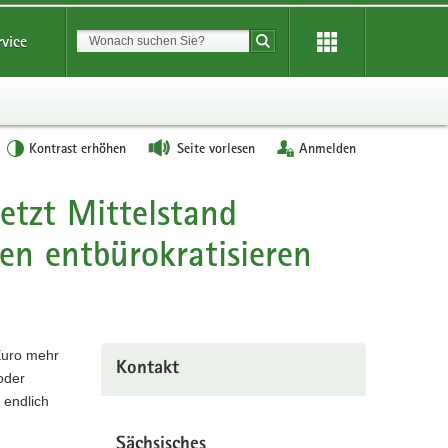
Suchbegriff
rvice
Suche starten
Kontrast erhöhen
Seite vorlesen
Anmelden
etzt Mittelstand
en entbürokratisieren
Euro mehr
Kontakt
oder
 endlich
Sächsisches