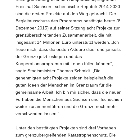
Freistaat Sachsen-Tschechische Republik 2014-2020
a
sind die ersten Projekte auf den Weg gebracht. Der
v
Begleitausschuss des Programms bestätigte heute (8.
i
Dezember 2015) auf seiner Sitzung acht Projekte zur
g
grenzüberschreitenden Zusammenarbeit, die mit
a
insgesamt 14 Millionen Euro unterstützt werden. „Ich
t
freue mich, dass die ersten Akteure dies- und jenseits
i
der Grenze jetzt loslegen und das
o
Kooperationsprogramm mit Leben füllen können“,
n
sagte Staatsminister Thomas Schmidt. „Die
genehmigten acht Projekte zeigen beispielhaft die
guten Ideen der Menschen im Grenzraum für die
gemeinsame Arbeit. Ich bin mir sicher, dass die neuen
Vorhaben die Menschen aus Sachsen und Tschechien
weiter zusammenführen und die Grenze noch mehr
verschwinden lassen.“
Unter den bestätigten Projekten sind drei Vorhaben
zum grenzübergreifenden Katastrophenschutz. Die