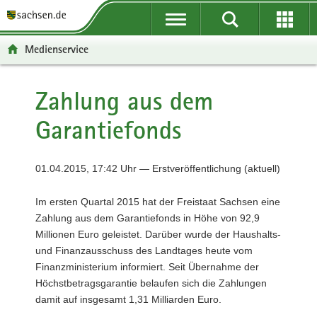
P
P
H
F
o
o
a
o
r
r
u
o
Medienservice
t
t
p
t
a
a
t
e
l
l
i
r
Zahlung aus dem
ü
n
n
-
Garantiefonds
b
a
h
B
e
v
a
e
r
i
l
r
01.04.2015, 17:42 Uhr — Erstveröffentlichung (aktuell)
g
g
t
e
r
a
i
Im ersten Quartal 2015 hat der Freistaat Sachsen eine
e
t
c
Zahlung aus dem Garantiefonds in Höhe von 92,9
i
i
h
Millionen Euro geleistet. Darüber wurde der Haushalts-
f
o
und Finanzausschuss des Landtages heute vom
e
n
Finanzministerium informiert. Seit Übernahme der
n
Höchstbetragsgarantie belaufen sich die Zahlungen
d
damit auf insgesamt 1,31 Milliarden Euro.
e
N