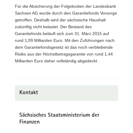
Für die Absicherung der Folgekosten der Landesbank
a
Sachsen AG wurde durch den Garantiefonds Vorsorge
v
getroffen. Deshalb wird der sächsische Haushalt
i
zukünftig nicht belastet. Der Bestand des
g
Garantiefonds beläuft sich zum 31. März 2015 auf
a
rund 1,09 Milliarden Euro. Mit den Zuführungen nach
t
dem Garantiefondsgesetz ist das noch verbleibende
i
Risiko aus der Höchstbetragsgarantie von rund 1,44
o
Milliarden Euro daher vollständig abgedeckt.
n
Kontakt
Sächsisches Staatsministerium der
Finanzen