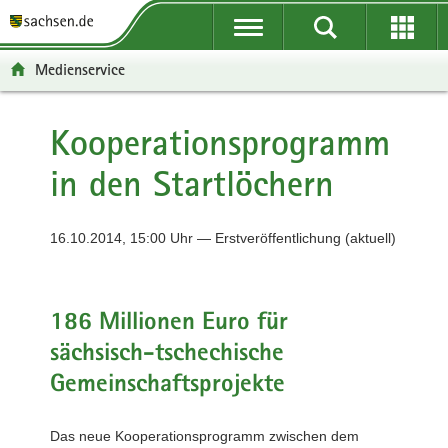
P
P
H
F
o
o
a
o
r
r
u
o
Medienservice
t
t
p
t
a
a
t
e
l
l
i
r
Kooperationsprogramm
ü
n
n
-
in den Startlöchern
b
a
h
B
e
v
a
e
r
i
l
r
16.10.2014, 15:00 Uhr — Erstveröffentlichung (aktuell)
g
g
t
e
r
a
i
e
t
c
i
i
h
186 Millionen Euro für
f
o
sächsisch-tschechische
e
n
n
Gemeinschaftsprojekte
d
e
Das neue Kooperationsprogramm zwischen dem
N