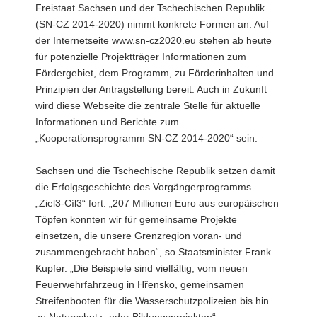
Freistaat Sachsen und der Tschechischen Republik
a
(SN-CZ 2014-2020) nimmt konkrete Formen an. Auf
v
der Internetseite www.sn-cz2020.eu stehen ab heute
i
für potenzielle Projektträger Informationen zum
g
Fördergebiet, dem Programm, zu Förderinhalten und
a
Prinzipien der Antragstellung bereit. Auch in Zukunft
t
wird diese Webseite die zentrale Stelle für aktuelle
i
Informationen und Berichte zum
o
„Kooperationsprogramm SN-CZ 2014-2020“ sein.
n
Sachsen und die Tschechische Republik setzen damit
die Erfolgsgeschichte des Vorgängerprogramms
„Ziel3-Cíl3“ fort. „207 Millionen Euro aus europäischen
Töpfen konnten wir für gemeinsame Projekte
einsetzen, die unsere Grenzregion voran- und
zusammengebracht haben“, so Staatsminister Frank
Kupfer. „Die Beispiele sind vielfältig, vom neuen
Feuerwehrfahrzeug in Hřensko, gemeinsamen
Streifenbooten für die Wasserschutzpolizeien bis hin
zu Naturschutz- oder Bildungsprojekten“.