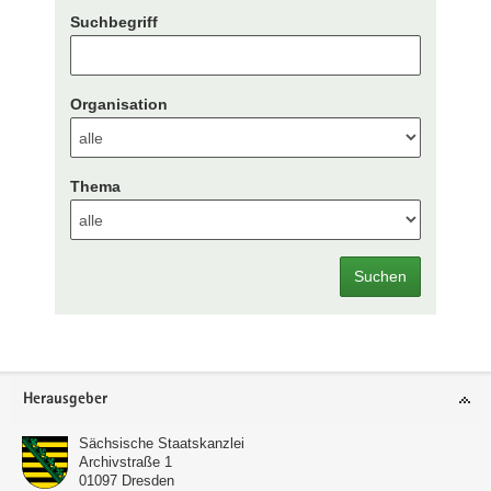
Suchbegriff
Organisation
Thema
Suchen
Footer-
Herausgeber
Bereich
Sächsische Staatskanzlei
Archivstraße 1
01097
Dresden