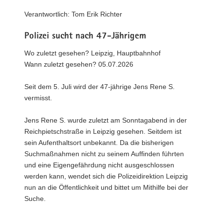
a
Verantwortlich: Tom Erik Richter
v
i
Polizei sucht nach 47-Jährigem
g
Wo zuletzt gesehen? Leipzig, Hauptbahnhof
a
Wann zuletzt gesehen? 05.07.2026
t
i
Seit dem 5. Juli wird der 47-jährige Jens Rene S.
o
vermisst.
n
Jens Rene S. wurde zuletzt am Sonntagabend in der
Reichpietschstraße in Leipzig gesehen. Seitdem ist
sein Aufenthaltsort unbekannt. Da die bisherigen
Suchmaßnahmen nicht zu seinem Auffinden führten
und eine Eigengefährdung nicht ausgeschlossen
werden kann, wendet sich die Polizeidirektion Leipzig
nun an die Öffentlichkeit und bittet um Mithilfe bei der
Suche.