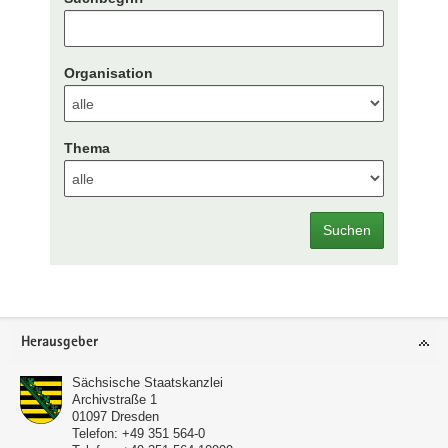
Organisation
Thema
Suchen
Footer-
Herausgeber
Bereich
Sächsische Staatskanzlei
Archivstraße 1
01097
Dresden
Telefon:
+49 351 564-0