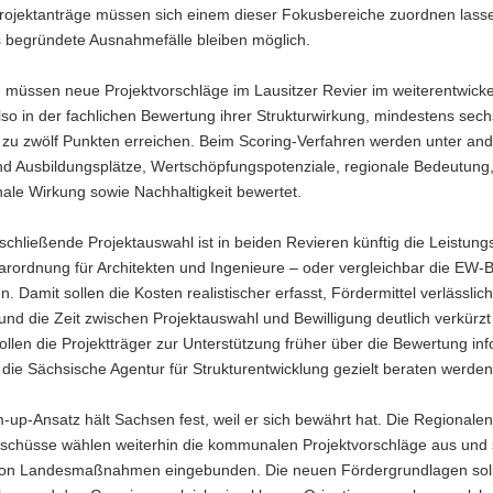
Projektanträge müssen sich einem dieser Fokusbereiche zuordnen lass
 begründete Ausnahmefälle bleiben möglich.
müssen neue Projektvorschläge im Lausitzer Revier im weiterentwicke
lso in der fachlichen Bewertung ihrer Strukturwirkung, mindestens sec
s zu zwölf Punkten erreichen. Beim Scoring-Verfahren werden unter a
und Ausbildungsplätze, Wertschöpfungspotenziale, regionale Bedeutung
ale Wirkung sowie Nachhaltigkeit bewertet.
schließende Projektauswahl ist in beiden Revieren künftig die Leistun
arordnung für Architekten und Ingenieure – oder vergleichbar die EW-
. Damit sollen die Kosten realistischer erfasst, Fördermittel verlässlic
und die Zeit zwischen Projektauswahl und Bewilligung deutlich verkürz
ollen die Projektträger zur Unterstützung früher über die Bewertung inf
die Sächsische Agentur für Strukturentwicklung gezielt beraten werden
up-Ansatz hält Sachsen fest, weil er sich bewährt hat. Die Regionalen
sschüsse wählen weiterhin die kommunalen Projektvorschläge aus und s
on Landesmaßnahmen eingebunden. Die neuen Fördergrundlagen sol