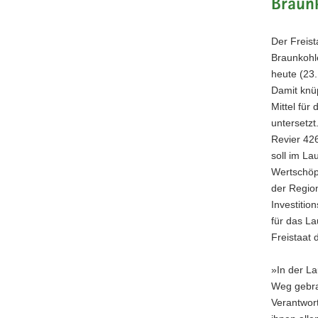
Braun
a
v
Der Freist
i
Braunkohle
g
heute (23.
a
Damit knüp
t
Mittel für
i
untersetzt
o
Revier 426
n
soll im La
Wertschöpf
der Regio
Investiti
für das La
Freistaat 
»In der La
Weg gebra
Verantwort