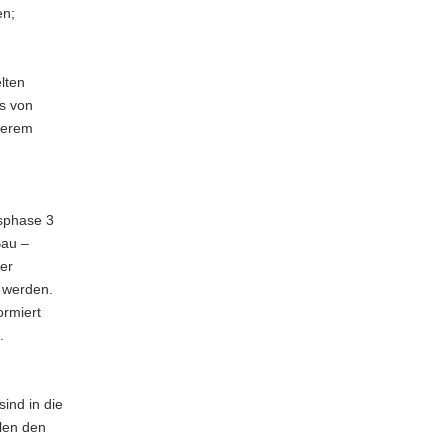
en;
lten
hs von
nderem
,
gsphase 3
Bau –
her
t werden.
ormiert
.
ind in die
len den