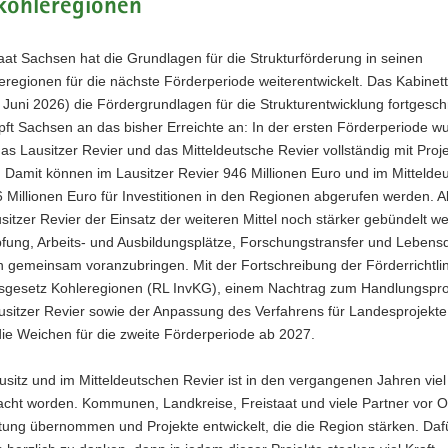
kohleregionen
aat Sachsen hat die Grundlagen für die Strukturförderung in seinen
regionen für die nächste Förderperiode weiterentwickelt. Das Kabinet
 Juni 2026) die Fördergrundlagen für die Strukturentwicklung fortgesch
ft Sachsen an das bisher Erreichte an: In der ersten Förderperiode w
 das Lausitzer Revier und das Mitteldeutsche Revier vollständig mit Proj
. Damit können im Lausitzer Revier 946 Millionen Euro und im Mittelde
 Millionen Euro für Investitionen in den Regionen abgerufen werden. 
usitzer Revier der Einsatz der weiteren Mittel noch stärker gebündelt 
ung, Arbeits- und Ausbildungsplätze, Forschungstransfer und Lebensqu
n gemeinsam voranzubringen. Mit der Fortschreibung der Förderrichtli
onsgesetz Kohleregionen (RL InvKG), einem Nachtrag zum Handlungsp
usitzer Revier sowie der Anpassung des Verfahrens für Landesprojekte s
die Weichen für die zweite Förderperiode ab 2027.
usitz und im Mitteldeutschen Revier ist in den vergangenen Jahren viel
cht worden. Kommunen, Landkreise, Freistaat und viele Partner vor O
ung übernommen und Projekte entwickelt, die die Region stärken. Dafü