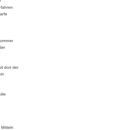
e
rfahren
arfe
 Sommer
der
l dort der
ein
die
:
 Mitteln