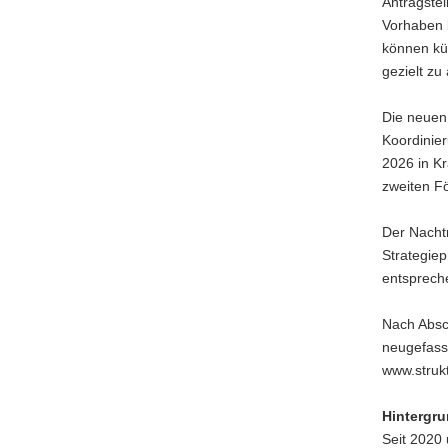
Antragstel
Vorhaben 
können kün
gezielt zu
Die neuen
Koordinie
2026 in Kr
zweiten F
Der Nachtr
Strategiep
entsprech
Nach Absc
neugefasst
www.struk
Hintergr
Seit 2020 