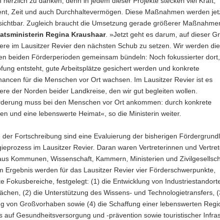
n herzlich zu danken, denn in jedem dieser Projekte stecken viel Kraft,
t, Zeit und auch Durchhaltevermögen. Diese Maßnahmen werden jet
sichtbar. Zugleich braucht die Umsetzung gerade größerer Maßnahmen
atsministerin Regina Kraushaar
. »Jetzt geht es darum, auf dieser G
re im Lausitzer Revier den nächsten Schub zu setzen. Wir werden die 
 beiden Förderperioden gemeinsam bündeln: Noch fokussierter dort
ung entsteht, gute Arbeitsplätze gesichert werden und konkrete
ancen für die Menschen vor Ort wachsen. Im Lausitzer Revier ist es
re der Norden beider Landkreise, den wir gut begleiten wollen.
örderung muss bei den Menschen vor Ort ankommen: durch konkrete
en und eine lebenswerte Heimat«, so die Ministerin weiter.
 der Fortschreibung sind eine Evaluierung der bisherigen Fördergrund
gieprozess im Lausitzer Revier. Daran waren Vertreterinnen und Vertret
us Kommunen, Wissenschaft, Kammern, Ministerien und Zivilgesellsch
 Im Ergebnis werden für das Lausitzer Revier vier Förderschwerpunkte,
 Fokusbereiche, festgelegt: (1) die Entwicklung von Industriestandort
chen, (2) die Unterstützung des Wissens- und Technologietransfers, (
ng von Großvorhaben sowie (4) die Schaffung einer lebenswerten Regi
auf Gesundheitsversorgung und -prävention sowie touristischer Infras