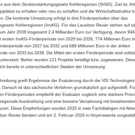
 aus dem Strukturstärkungsgesetz Kohleregionen (StStG). Ziel ist, Arb
splätze zu erhalten oder neu zu schaffen und die Wirtschaftsstruktur b
en. Die konkrete Umsetzung erfolgt in drei Förderperioden über das
nsgesetz Kohleregionen (InvKG). Für das Lausitzer Revier stehen auf s
zum Jahr 2038 insgesamt 2,4 Milliarden Euro zur Verfügung, davon 946
r ersten InvKG-Förderperiode von 2020 bis 2026, 774 Millionen Euro in
rderperiode von 2027 bis 2032 und 688 Millionen Euro in der dritten
ode von 2033 bis 2038. Die Mittel der ersten Förderperiode sind vollst
untersetzt. Bisher wurden 121 Projekte bewilligt bzw. zugewiesen. Dies
ich bereits in unterschiedlichen Stadien der Umsetzung.
hreibung greift Ergebnisse der Evaluierung durch die VDI Technologie
Danach ist das sächsische Verfahren grundsätzlich gut aufgestellt. Fü
Förderperioden empfiehlt der Evaluator zugleich eine stärkere Priori
regionale Ausstrahlung und eine bessere Verzahnung mit bestehenden
turen. Diese Empfehlungen wurden 2025 in zwei Fachdialogen mit Akte
tzer Revier beraten und am 2. Februar 2026 in Hoyerswerda vorgestell