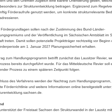
lern und den Gremien zugleich eine klarere Orientierung geben, welch
besonders zur Strukturentwicklung beitragen. Ergänzend zum Regelve
ftig Förderaufrufe genutzt werden, um konkrete strukturrelevante Bed
 adressieren.
 Fördergrundlagen sollen nach der Zustimmung des Bund-Länder-
rungsgremiums und der Veröffentlichung im Sächsischen Amtsblatt im
aft treten. Damit sollen potenzielle Projektträger rechtzeitig vor Beginn 
örderperiode am 1. Januar 2027 Planungssicherheit erhalten.
ag zum Handlungsprogramm betrifft zunächst das Lausitzer Revier, wei
rozess bereits durchgeführt wurde. Für das Mitteldeutsche Revier soll 
ender Prozess zu einem späteren Zeitpunkt folgen.
hluss des Verfahrens werden der Nachtrag zum Handlungsprogramm, 
e Förderrichtlinie und weitere Informationen online bereitgestellt unter
turentwicklung.sachsen.de.
und
unterstützt der Freistaat Sachsen den Strukturwandel in der Lausitz mit