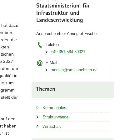
Staatsministerium für
Infrastruktur und
Landesentwicklung
t hat dazu
rieben.
Ansprechpartner Annegret Fischer
urden die
Telefon:
ekten
+49 351 564 50021
utschen
Ab 2027
E-Mail:
werden, um
medien@smil.sachsen.de
alität in
nie zum
Themen
rogramm
tellt der
Kommunales
Strukturwandel
 auf den
rt haben
Wirtschaft
r ist