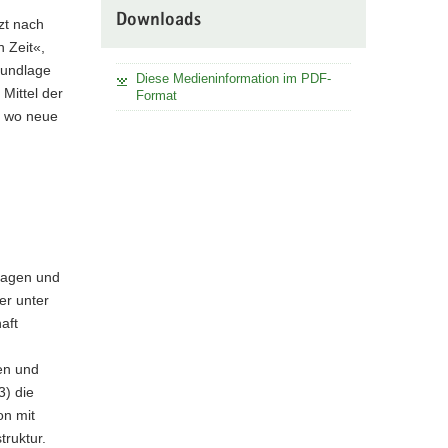
Downloads
zt nach
 Zeit«,
rundlage
Diese Medieninformation im PDF-
Mittel der
Format
, wo neue
lagen und
er unter
aft
en und
3) die
on mit
truktur.