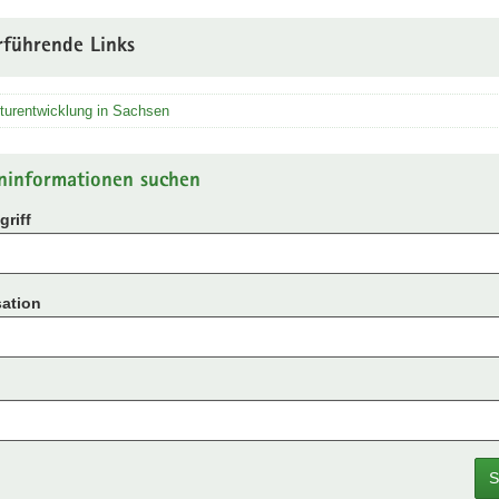
rführende Links
turentwicklung in Sachsen
ninformationen suchen
riff
ation
S