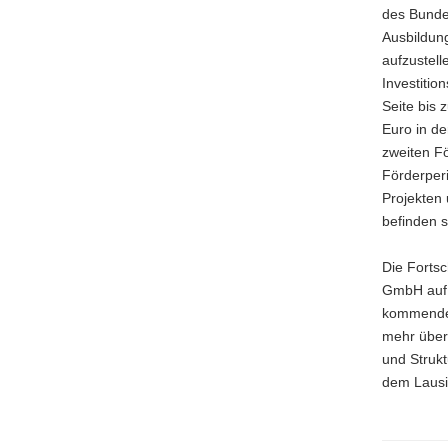
des Bundes
Ausbildung
aufzustell
Investitio
Seite bis 
Euro in de
zweiten Fö
Förderperi
Projekten 
befinden s
Die Fortsc
GmbH auf. 
kommenden 
mehr über
und Struk
dem Lausi