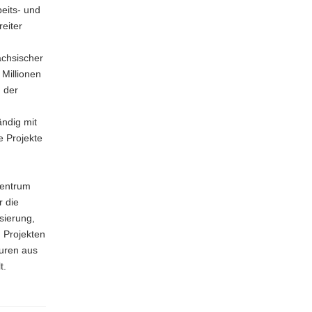
eits- und
reiter
ächsischer
 Millionen
 der
ändig mit
e Projekte
zentrum
r die
sierung,
 Projekten
uren aus
t.