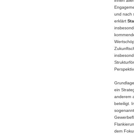
ihnen alle
Engagemen
und nach 
erklärt
Sta
insbesonde
kommenden
Wertschöpf
Zukunftsch
insbesonde
Strukturf
Perspektiv
Grundlage
ein Strate
anderem a
beteiligt.
sogenannte
Gewerbeflä
Flankieru
dem Fokus 