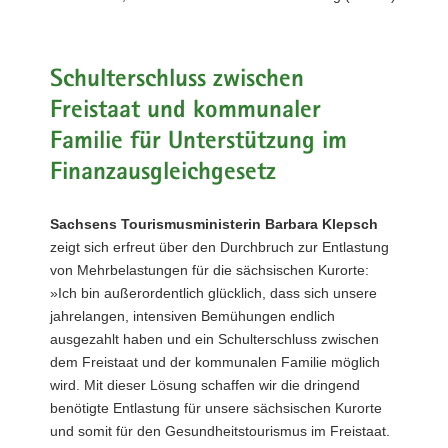
a
v
i
Schulterschluss zwischen
g
Freistaat und kommunaler
a
t
Familie für Unterstützung im
i
Finanzausgleichgesetz
o
n
Sachsens Tourismusministerin Barbara Klepsch
zeigt sich erfreut über den Durchbruch zur Entlastung
von Mehrbelastungen für die sächsischen Kurorte:
»Ich bin außerordentlich glücklich, dass sich unsere
jahrelangen, intensiven Bemühungen endlich
ausgezahlt haben und ein Schulterschluss zwischen
dem Freistaat und der kommunalen Familie möglich
wird. Mit dieser Lösung schaffen wir die dringend
benötigte Entlastung für unsere sächsischen Kurorte
und somit für den Gesundheitstourismus im Freistaat.