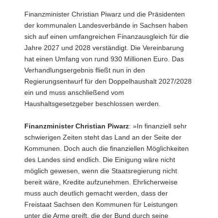
a
Finanzminister Christian Piwarz und die Präsidenten
v
der kommunalen Landesverbände in Sachsen haben
i
sich auf einen umfangreichen Finanzausgleich für die
g
Jahre 2027 und 2028 verständigt. Die Vereinbarung
a
hat einen Umfang von rund 930 Millionen Euro. Das
t
Verhandlungsergebnis fließt nun in den
i
Regierungsentwurf für den Doppelhaushalt 2027/2028
o
ein und muss anschließend vom
n
Haushaltsgesetzgeber beschlossen werden.
Finanzminister Christian Piwarz
: »In finanziell sehr
schwierigen Zeiten steht das Land an der Seite der
Kommunen. Doch auch die finanziellen Möglichkeiten
des Landes sind endlich. Die Einigung wäre nicht
möglich gewesen, wenn die Staatsregierung nicht
bereit wäre, Kredite aufzunehmen. Ehrlicherweise
muss auch deutlich gemacht werden, dass der
Freistaat Sachsen den Kommunen für Leistungen
unter die Arme greift, die der Bund durch seine