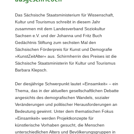
a
v
Das Sächsische Staatsministerium für Wissenschaft,
i
Kultur und Tourismus schreibt in diesem Jahr
g
zusammen mit dem Landesverband Soziokultur
a
Sachsen e.V. und der Johanna und Fritz Buch
t
Gedächtnis Stiftung zum sechsten Mal den
i
Sächsischen Förderpreis für Kunst und Demografie
o
»KunstZeitAlter« aus. Schirmherrin des Preises ist die
n
Sächsische Staatsministerin für Kultur und Tourismus
Barbara Klepsch.
Der diesjährige Schwerpunkt lautet »Einsamkeit« – ein
Thema, das in der aktuellen gesellschaftlichen Debatte
angesichts des demografischen Wandels, sozialer
Veränderungen und politischer Herausforderungen an
Bedeutung gewinnt. Unter dem thematischen Fokus
»Einsamkeit« werden Projektkonzepte für
künstlerische Vorhaben gesucht, die Menschen
unterschiedlichen Alters und Bevölkerungsgruppen in