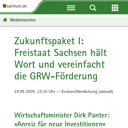
P
P
H
F
o
o
a
o
r
r
u
o
Medienservice
t
t
p
t
a
a
t
e
l
l
i
r
Zukunftspaket I:
ü
n
n
-
Freistaat Sachsen hält
b
a
h
B
e
v
a
e
Wort und vereinfacht
r
i
l
r
g
g
t
e
die GRW-Förderung
r
a
i
e
t
c
i
i
h
19.05.2026, 13:15 Uhr — Erstveröffentlichung (aktuell)
f
o
e
n
n
Wirtschaftsminister Dirk Panter:
d
e
»Anreiz für neue Investitionen«
N