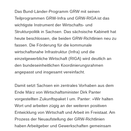
a
Das Bund-Länder-Programm GRW mit seinen
v
Teilprogrammen GRW-Infra und GRW-RIGA ist das
i
wichtigste Instrument der Wirtschafts- und
g
Strukturpolitik in Sachsen. Das sächsische Kabinett hat
a
heute beschlossen, die beiden GRW-Richtlinien neu zu
t
fassen. Die Förderung für die kommunale
i
wirtschaftsnahe Infrastruktur (Infra) und die
o
einzelgewerbliche Wirtschaft (RIGA) wird deutlich an
n
den bundeseinheitlichen Koordinierungsrahmen
angepasst und insgesamt vereinfacht.
Damit setzt Sachsen ein zentrales Vorhaben aus dem
Ende März von Wirtschaftsminister Dirk Panter
vorgestellten Zukunftspaket I um. Panter: »Wir halten
Wort und arbeiten zügig an der weiteren positiven
Entwicklung von Wirtschaft und Arbeit im Freistaat. Am
Prozess der Neuaufstellung der GRW-Richtlinien
haben Arbeitgeber und Gewerkschaften gemeinsam