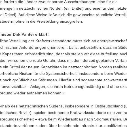
n fordern die Länder zwei separate Ausschreibungen: eine für die
menge im netztechnischen Norden (ein Drittel) und eine für den netzt
i Drittel). Auf diese Weise ließe sich die gewünschte räumliche Verteil
steuern, ohne in die Preisbildung einzugreifen.
nister Dirk Panter erklärt:
iche Verteilung der Kraftwerksstandorte muss sich an energiewirtschaf
chnischen Anforderungen orientieren. Es ist unbestritten, dass im Süd
e Kapazitäten erforderlich sind, deshalb stellen wir diese Aufteilung auc
Aber wir sehen die reale Gefahr, dass mit dem derzeit geplanten Verfa
s ein Drittel der neuen Kapazitäten im netztechnischen Norden realisier
 erhebliche Risiken für die Systemsicherheit, insbesondere beim Wiede
s nach großflächigen Störungen. Hierfür sind sogenannte schwarzstart
 unverzichtbar – Anlagen, die ihren Betrieb eigenständig und ohne ext
orgung wieder aufnehmen können.«
rhalb des netztechnischen Südens, insbesondere in Ostdeutschland (L
deutsches Revier), spielen bestehende Kraftwerksstandorte eine zentra
ersorgungssicherheit – etwa beim Wiederaufbau nach Stromausfällen. 
standorte verfügen zudem über bestehende Infrastruktur, qualifizierte