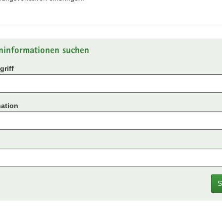
ninformationen suchen
riff
ation
S