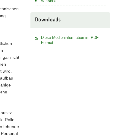
Wirtschaft
echnischen
ung
Downloads
Diese Medieninformation im PDF-
Format
tlichen
en
h gar nicht
hren
t wird.
raufbau
fähige
erne
ausitz
le Rolle
Bestehende
s Personal