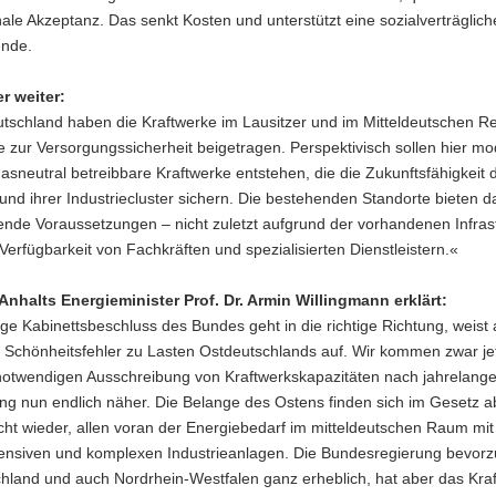
ale Akzeptanz. Das senkt Kosten und unterstützt eine sozialverträglich
nde.
r weiter:
tschland haben die Kraftwerke im Lausitzer und im Mitteldeutschen Re
 zur Versorgungssicherheit beigetragen. Perspektivisch sollen hier mo
asneutral betreibbare Kraftwerke entstehen, die die Zukunftsfähigkeit 
nd ihrer Industriecluster sichern. Die bestehenden Standorte bieten d
nde Voraussetzungen – nicht zuletzt aufgrund der vorhandenen Infras
Verfügbarkeit von Fachkräften und spezialisierten Dienstleistern.«
nhalts Energieminister Prof. Dr. Armin Willingmann erklärt:
ge Kabinettsbeschluss des Bundes geht in die richtige Richtung, weist
 Schönheitsfehler zu Lasten Ostdeutschlands auf. Wir kommen zwar jet
notwendigen Ausschreibung von Kraftwerkskapazitäten nach jahrelange
ng nun endlich näher. Die Belange des Ostens finden sich im Gesetz a
icht wieder, allen voran der Energiebedarf im mitteldeutschen Raum mit
tensiven und komplexen Industrieanlagen. Die Bundesregierung bevorz
hland und auch Nordrhein-Westfalen ganz erheblich, hat aber das Kra