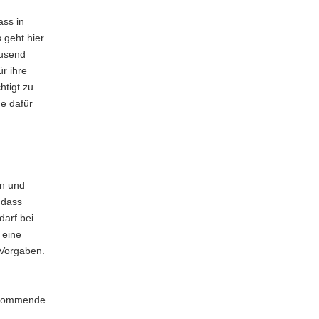
ass in
 geht hier
ausend
r ihre
htigt zu
de dafür
en und
 dass
darf bei
 eine
 Vorgaben.
s kommende