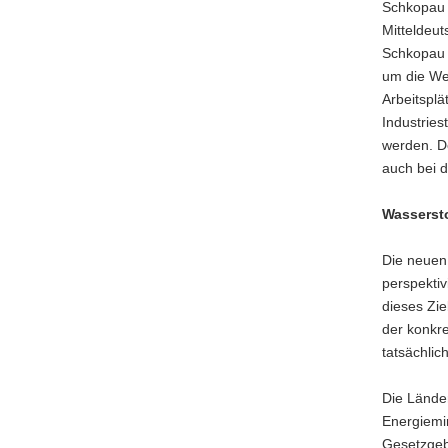
Schkopau o
Mitteldeu
Schkopau 
um die We
Arbeitsplä
Industrie
werden. De
auch bei 
Wassersto
Die neuen
perspekti
dieses Zie
der konkre
tatsächlic
Die Lände
Energiemi
Gesetzgeb