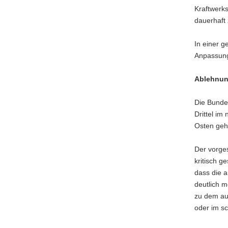
Kraftwerk
a
dauerhaft 
v
i
In einer 
g
Anpassung
a
t
Ablehnung
i
o
Die Bundes
n
Drittel im
Osten gehö
Der vorge
kritisch g
dass die a
deutlich m
zu dem auc
oder im sc