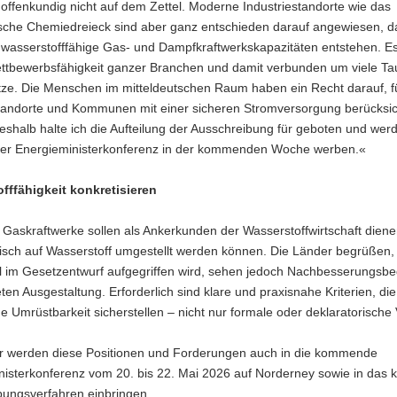
ffenkundig nicht auf dem Zettel. Moderne Industriestandorte wie das
tsche Chemiedreieck sind aber ganz entschieden darauf angewiesen, d
wasserstofffähige Gas- und Dampfkraftwerkskapazitäten entstehen. Es
ttbewerbsfähigkeit ganzer Branchen und damit verbunden um viele T
tze. Die Menschen im mitteldeutschen Raum haben ein Recht darauf, fü
standorte und Kommunen mit einer sicheren Stromversorgung berücksic
shalb halte ich die Aufteilung der Ausschreibung für geboten und wer
der Energieministerkonferenz in der kommenden Woche werben.«
fffähigkeit konkretisieren
 Gaskraftwerke sollen als Ankerkunden der Wasserstoffwirtschaft dien
visch auf Wasserstoff umgestellt werden können. Die Länder begrüßen,
l im Gesetzentwurf aufgegriffen wird, sehen jedoch Nachbesserungsbe
ten Ausgestaltung. Erforderlich sind klare und praxisnahe Kriterien, die
he Umrüstbarkeit sicherstellen – nicht nur formale oder deklaratorische
r werden diese Positionen und Forderungen auch in die kommende
nisterkonferenz vom 20. bis 22. Mai 2026 auf Norderney sowie in da
ungsverfahren einbringen.