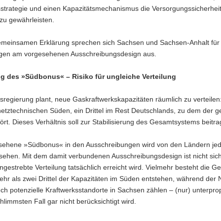
sstrategie und einen Kapazitätsmechanismus die Versorgungssicherheit
zu gewährleisten.
gemeinsamen Erklärung sprechen sich Sachsen und Sachsen-Anhalt für
en am vorgesehenen Ausschreibungsdesign aus.
 des »Südbonus« – Risiko für ungleiche Verteilung
regierung plant, neue Gaskraftwerkskapazitäten räumlich zu verteilen
 netztechnischen Süden, ein Drittel im Rest Deutschlands, zu dem der 
rt. Dieses Verhältnis soll zur Stabilisierung des Gesamtsystems beitra
sehene »Südbonus« in den Ausschreibungen wird von den Ländern je
esehen. Mit dem damit verbundenen Ausschreibungsdesign ist nicht siche
ngestrebte Verteilung tatsächlich erreicht wird. Vielmehr besteht die Ge
ehr als zwei Drittel der Kapazitäten im Süden entstehen, während der
h potenzielle Kraftwerksstandorte in Sachsen zählen – (nur) unterprop
hlimmsten Fall gar nicht berücksichtigt wird.