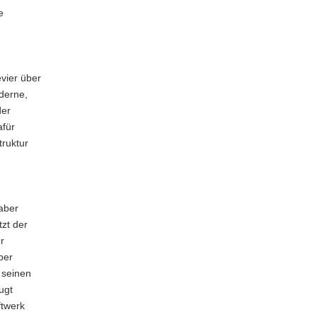
e
vier über
derne,
der
afür
truktur
 aber
zt der
r
ber
 seinen
ugt
ftwerk