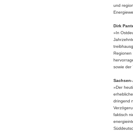
und region
Energiewe
Dirk Pante
»In Ostdeu
Jahrzehnte
treibhausg
Regionen u
hervorrage
sowie der 
Sachsen-A
»Der heuti
erhebliche
dringend 
Verzögeru
faktisch n
energiein
Süddeutsc