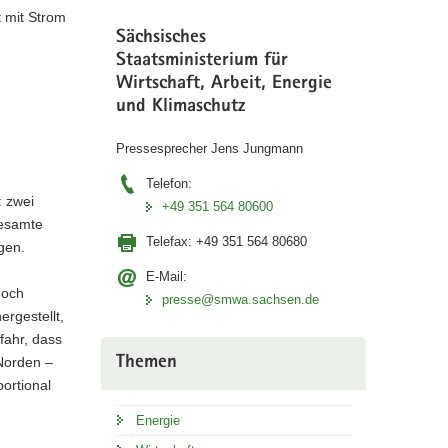
 mit Strom
Sächsisches
Staatsministerium für
Wirtschaft, Arbeit, Energie
und Klimaschutz
Pressesprecher Jens Jungmann
Telefon:
: zwei
+49 351 564 80600
gesamte
Telefax:
+49 351 564 80680
gen.
E-Mail:
doch
presse@smwa.sachsen.de
rgestellt,
fahr, dass
Themen
 Norden –
ortional
Energie