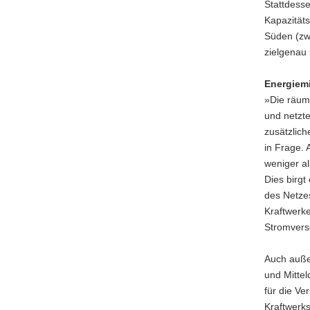
Stattdesse
Kapazitäts
Süden (zwe
zielgenau 
Energiemi
»Die räuml
und netzte
zusätzlich
in Frage. 
weniger al
Dies birgt
des Netze
Kraftwerke
Stromvers
Auch auße
und Mittel
für die V
Kraftwerks