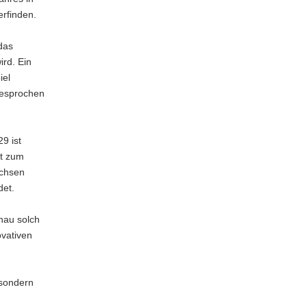
rfinden.
das
ird. Ein
iel
gesprochen
9 ist
ot zum
achsen
det.
nau solch
ovativen
 sondern