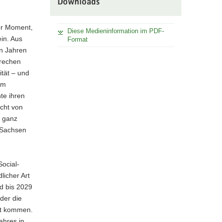
Downloads
er Moment,
Diese Medieninformation im PDF-
in. Aus
Format
en Jahren
prechen
tät – und
um
te ihren
icht von
n ganz
e Sachsen
ocial-
licher Art
d bis 2029
der die
rt kommen.
ahres in