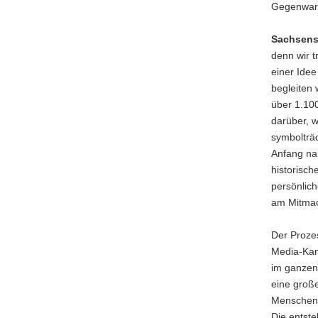
Gegenwart
Sachsens 
denn wir t
einer Ide
begleiten 
über 1.100
darüber, 
symbolträc
Anfang nah
historisc
persönlich
am Mitmac
Der Prozes
Media-Kanä
im ganzen 
eine große
Menschen 
Die entste