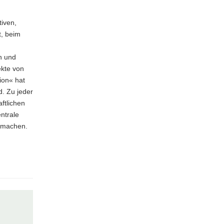
tiven,
, beim
en und
ekte von
ion« hat
. Zu jeder
ftlichen
ntrale
r machen.