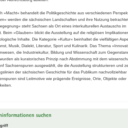
h »Macht« behandelt die Politikgeschichte aus verschiedenen Perspek
m« werden die sächsischen Landschaften und ihre Nutzung betrachtet
gegnung« steht Sachsen als Ort eines interkulturellen Austauschs im
t. Beim »Glauben« blickt die Ausstellung auf die religiösen Implikation
logische Inhalte. Die Kategorie »Kultur« beinhaltet die vielfältigen Asp
unst, Musik, Dialekt, Literatur, Sport und Kulinarik. Das Thema »Innovat
mwesen, die Industriekultur, Bildung und Wissenschaft zum Gegenstand
 wurden als kuratorisches Prinzip nach Abstimmung mit dem wissenscha
fünf Sachsenspuren ausgewählt, die die Ausstellung strukturieren und ze
ngslinien der sächsischen Geschichte für das Publikum nachvollziehba
enspuren sind Leitmotive wie prägende Ereignisse, Orte, Objekte oder
keiten.
ninformationen suchen
riff