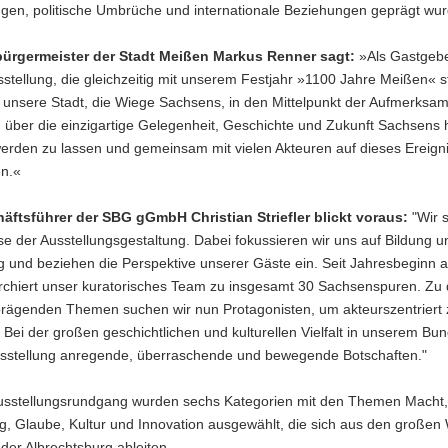
ngen, politische Umbrüche und internationale Beziehungen geprägt wur
ürgermeister der Stadt Meißen Markus Renner sagt:
»Als Gastgeber
tellung, die gleichzeitig mit unserem Festjahr »1100 Jahre Meißen« st
t unsere Stadt, die Wiege Sachsens, in den Mittelpunkt der Aufmerksamk
 über die einzigartige Gelegenheit, Geschichte und Zukunft Sachsens 
werden zu lassen und gemeinsam mit vielen Akteuren auf dieses Ereign
en.«
äftsführer der SBG gGmbH Christian Striefler blickt voraus:
"Wir s
se der Ausstellungsgestaltung. Dabei fokussieren wir uns auf Bildung u
g und beziehen die Perspektive unserer Gäste ein. Seit Jahresbeginn a
rchiert unser kuratorisches Team zu insgesamt 30 Sachsenspuren. Zu 
rägenden Themen suchen wir nun Protagonisten, um akteurszentriert 
. Bei der großen geschichtlichen und kulturellen Vielfalt in unserem Bu
Ausstellung anregende, überraschende und bewegende Botschaften."
usstellungsrundgang wurden sechs Kategorien mit den Themen Macht
, Glaube, Kultur und Innovation ausgewählt, die sich aus den großen
er Albrechtsburg ableiten.