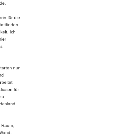
de.
in für die
attfinden
eit. Ich
hier
is
tarten nun
nd
rbeitet
diesen für
zu
ndesland
, Raum,
 Wand-