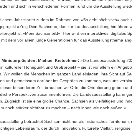
rden und sich in verschiedenen Formen rund um die Ausstellung wiede
n diesem Jahr startet zudem im Rahmen von »So geht sächsisch« auch 
gsprojekt »Zeig Dein Sachsen«, das zur Landesausstellung hinführen w
eilprojekt ist »Mein Sachsenbild«. Hier wird ein interaktives, digitales Sp
t, mit dem vor allem junge Generationen für das Ausstellungsthema an
Ministerpräsident Michael Kretschmer:
»Die Landesausstellung 202
in kultureller Höhepunkt und Großprojekt – sie ist vor allem ein Angeb
. Wir wollen die Menschen im ganzen Land einladen, ihre Sicht auf S
gen und gemeinsam darüber ins Gespräch zu kommen, was uns verbin
dieser besonderen Zeit brauchen wir Orte, die Orientierung geben und
edliche Perspektiven zusammenführen. Die Landesausstellung kann ge
in. Zugleich ist sie eine große Chance, Sachsen als vielfältigen und inn
m noch stärker sichtbar zu machen – nach innen wie nach außen.«
ausstellung betrachtet Sachsen nicht nur als historisches Territorium,
hichtigen Lebensraum, der durch Innovation, kulturelle Vielfalt, religiöse