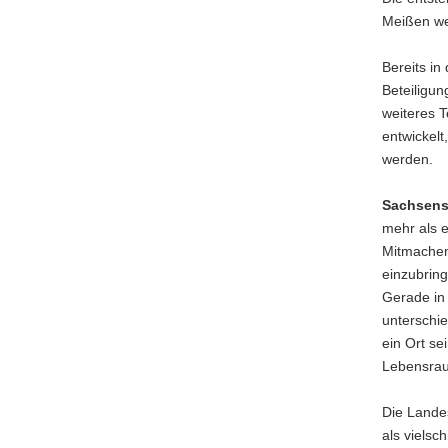
Meißen we
Bereits i
Beteiligun
weiteres T
entwickel
werden.
Sachsens 
mehr als e
Mitmachen
einzubrin
Gerade in 
unterschi
ein Ort se
Lebensrau
Die Landes
als vielsc