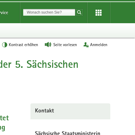
Suchbegriff
rvice
Suche starten
Kontrast erhöhen
Seite vorlesen
Anmelden
der 5. Sächsischen
Kontakt
tet
ng
Sächsische Staatsministerin