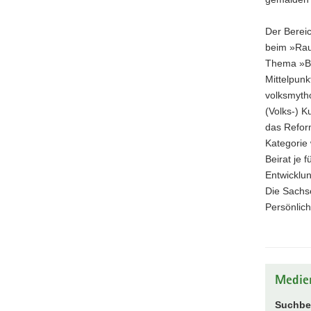
Der Bereic
beim »Rau
Thema »Be
Mittelpunk
volksmytho
(Volks-) K
das Refor
Kategorie
Beirat je 
Entwicklu
Die Sachs
Persönlich
Medie
Suchbeg