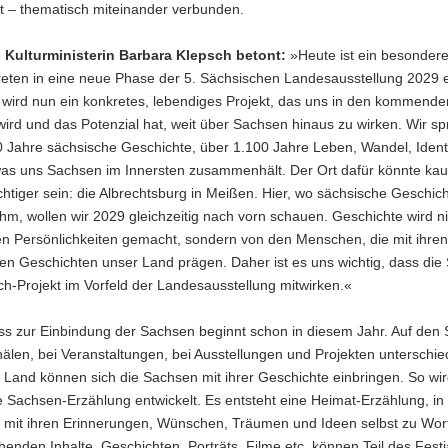
 – thematisch miteinander verbunden.
Kulturministerin Barbara Klepsch betont:
»Heute ist ein besonder
reten in eine neue Phase der 5. Sächsischen Landesausstellung 2029 e
e wird nun ein konkretes, lebendiges Projekt, das uns in den kommend
wird und das Potenzial hat, weit über Sachsen hinaus zu wirken. Wir s
 Jahre sächsische Geschichte, über 1.100 Jahre Leben, Wandel, Identi
was uns Sachsen im Innersten zusammenhält. Der Ort dafür könnte ka
htiger sein: die Albrechtsburg in Meißen. Hier, wo sächsische Geschich
m, wollen wir 2029 gleichzeitig nach vorn schauen. Geschichte wird n
hen Persönlichkeiten gemacht, sondern von den Menschen, die mit ihre
en Geschichten unser Land prägen. Daher ist es uns wichtig, dass di
h-Projekt im Vorfeld der Landesausstellung mitwirken.«
s zur Einbindung der Sachsen beginnt schon in diesem Jahr. Auf den S
len, bei Veranstaltungen, bei Ausstellungen und Projekten unterschied
Land können sich die Sachsen mit ihrer Geschichte einbringen. So wir
 Sachsen-Erzählung entwickelt. Es entsteht eine Heimat-Erzählung, in 
mit ihren Erinnerungen, Wünschen, Träumen und Ideen selbst zu Wo
henden Inhalte, Geschichten, Porträts, Filme etc. können Teil des Festj