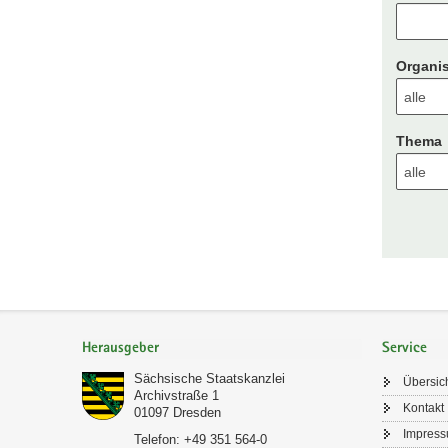
Organis
Thema
Footer-
Bereich
Herausgeber
Service
Sächsische Staatskanzlei
Übersic
Archivstraße 1
Kontakt
01097
Dresden
Impres
Telefon:
+49 351 564-0