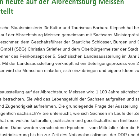
n heute auf der Albrechtsburg Meissen
tellt
sche Staatsministerin für Kultur und Tourismus Barbara Klepsch hat he
 auf der Albrechtsburg Meissen gemeinsam mit Sachsens Ministerpräsi
retschmer, dem Geschäftsführer der Staatliche Schlösser, Burgen und 
GmbH (SBG) Christian Striefler und dem Oberbürgermeister der Stad
nner das Feinkonzept der 5. Sächsischen Landesausstellung im Jahr
t. Mit der Landesausstellung verknüpft ist ein Beteiligungsprozess von 
ser wird die Menschen einladen, sich einzubringen und eigene Ideen z
.
sausstellung auf der Albrechtsburg Meissen wird 1.100 Jahre sächsisc
e betrachten. Sie wird das Lebensgefühl der Sachsen aufgreifen und s
und Zugehörigkeit aufnehmen. Die grundlegende Frage der Ausstellung 
igentlich sächsisch?« Sie untersucht, wie sich Sachsen im Laufe der Ze
hat und welche kulturellen, politischen und gesellschaftlichen Einflüss
aben. Dabei werden verschiedene Epochen – vom Mittelalter über die B
dustrialisierung bis hin zur Zeit des Nationalsozialismus, der DDR und 