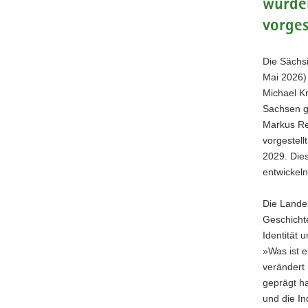
wurde
a
vorges
v
i
Die Sächsi
g
Mai 2026)
a
Michael K
t
Sachsen g
i
Markus Re
o
vorgestell
n
2029. Die
entwickeln
Die Lande
Geschicht
Identität 
»Was ist e
verändert 
geprägt h
und die In