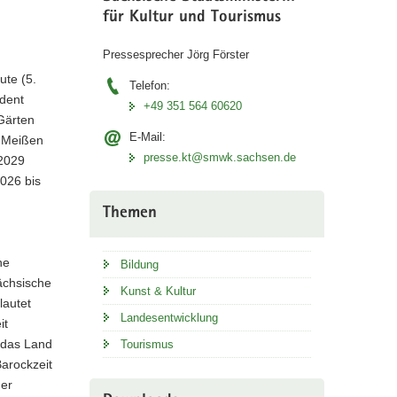
für Kultur und Tourismus
Pressesprecher Jörg Förster
ute (5.
Telefon:
dent
+49 351 564 60620
Gärten
E-Mail:
t Meißen
presse.kt@smwk.sachsen.de
 2029
2026 bis
u
Themen
he
Bildung
ächsische
Kunst & Kultur
lautet
Landesentwicklung
it
e das Land
Tourismus
arockzeit
der