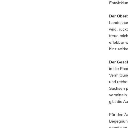
Entwicklu
Der Oberb
Landesauss
wird, rück
freue mich
erlebbar 
hinzuwirk
Der Gesch
in die Pha
Vermittlun
und reche
Sachsen p
vermitteln
gibt die 
Für den A
Begegnung
gemälden d