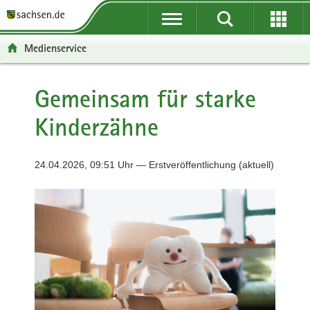
P
P
H
F
o
o
a
o
r
r
u
o
Medienservice
t
t
p
t
a
a
t
e
l
l
i
r
Gemeinsam für starke
ü
n
n
-
Kinderzähne
b
a
h
B
e
v
a
e
r
i
l
r
24.04.2026, 09:51 Uhr — Erstveröffentlichung (aktuell)
g
g
t
e
r
a
i
e
t
c
i
i
h
f
o
e
n
n
d
e
N