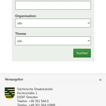
Organisation
Thema
Suchen
Footer-
Herausgeber
Bereich
Sächsische Staatskanzlei
Archivstraße 1
01097
Dresden
Telefon:
+49 351 564-0
Telefax:
+49 351 564-10999