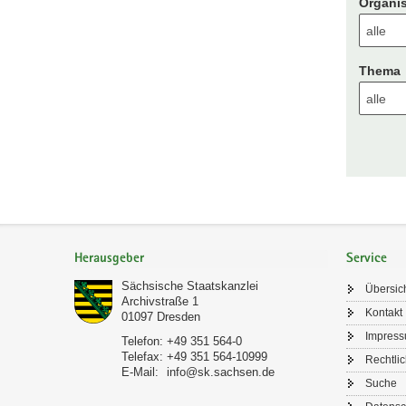
Organis
Thema
Footer-
Bereich
Herausgeber
Service
Sächsische Staatskanzlei
Übersic
Archivstraße 1
Kontakt
01097
Dresden
Impres
Telefon:
+49 351 564-0
Telefax:
+49 351 564-10999
Rechtli
E-Mail:
info@sk.sachsen.de
Suche