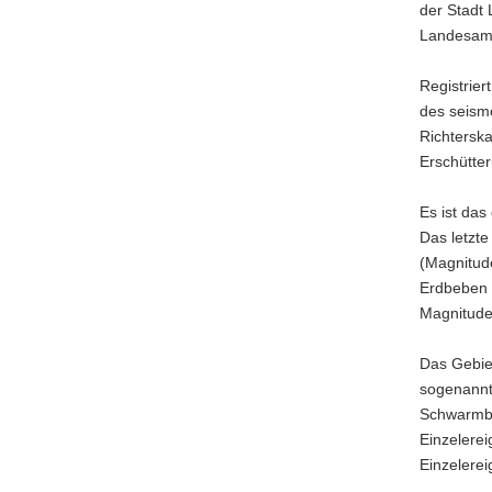
der Stadt 
a
Landesamt
v
i
Registrie
g
des seism
a
Richterska
t
Erschütter
i
o
Es ist das
n
Das letzte
(Magnitud
Erdbeben 
Magnitude
Das Gebiet
sogenannt
Schwarmbe
Einzelerei
Einzelerei