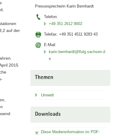
e
Pressesprecherin Karin Bernhardt
t.
Telefon:
stationen
+49 351 2612 9002
,2 auf der
Telefax:
+49 351 4511 9283 43
E-Mail:
karin.bernhardt@lfulg.sachsen.d
Jahren.
e
April 2015
sche
Themen
n-
Umwelt
en,
en
usend
Downloads
Diese Medieninformation im PDF-