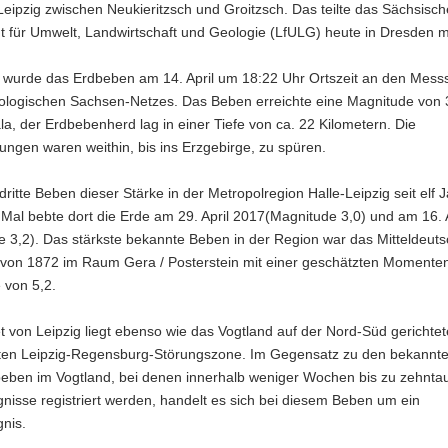
Leipzig zwischen Neukieritzsch und Groitzsch. Das teilte das Sächsisch
 für Umwelt, Landwirtschaft und Geologie (LfULG) heute in Dresden mi
rt wurde das Erdbeben am 14. April um 18:22 Uhr Ortszeit an den Mess
ologischen Sachsen-Netzes. Das Beben erreichte eine Magnitude von 3
la, der Erdbebenherd lag in einer Tiefe von ca. 22 Kilometern. Die
ungen waren weithin, bis ins Erzgebirge, zu spüren.
 dritte Beben dieser Stärke in der Metropolregion Halle-Leipzig seit elf 
 Mal bebte dort die Erde am 29. April 2017(Magnitude 3,0) und am 16. 
e 3,2). Das stärkste bekannte Beben in der Region war das Mitteldeut
von 1872 im Raum Gera / Posterstein mit einer geschätzten Momente
 von 5,2.
 von Leipzig liegt ebenso wie das Vogtland auf der Nord-Süd gerichtet
en Leipzig-Regensburg-Störungszone. Im Gegensatz zu den bekannt
ben im Vogtland, bei denen innerhalb weniger Wochen bis zu zehnta
gnisse registriert werden, handelt es sich bei diesem Beben um ein
gnis.