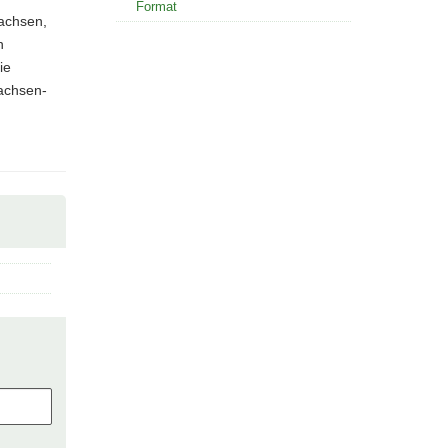
Format
achsen,
n
ie
Sachsen-