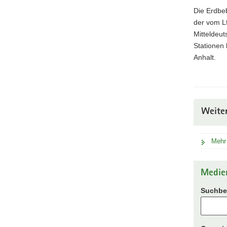
Die Erdbe
der vom Lf
Mitteldeut
Stationen 
Anhalt.
Weite
Mehr
Medie
Suchbeg