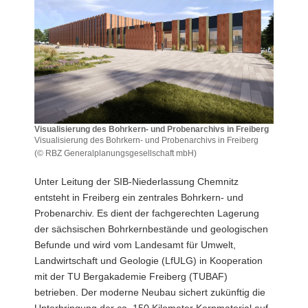
a
v
i
g
a
t
i
o
Visualisierung des Bohrkern- und Probenarchivs in Freiberg
Visualisierung des Bohrkern- und Probenarchivs in Freiberg
n
(© RBZ Generalplanungsgesellschaft mbH)
Visualisierung
des
Unter Leitung der SIB-Niederlassung Chemnitz
Bohrkern-
entsteht in Freiberg ein zentrales Bohrkern- und
und
Probenarchiv. Es dient der fachgerechten Lagerung
Probenarchivs
der sächsischen Bohrkernbestände und geologischen
in
Freiberg
Befunde und wird vom Landesamt für Umwelt,
Visualisierung
Landwirtschaft und Geologie (LfULG) in Kooperation
des
mit der TU Bergakademie Freiberg (TUBAF)
Bohrkern-
betrieben. Der moderne Neubau sichert zukünftig die
und