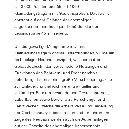
Unterbringung der ca. 150 Kilometer Kernmaterial auf
Probenarchivs
in
ca. 3.000 Paletten und über 12.000
Freiberg
Kleinladungsträgern mit Gesteinsproben. Das Archiv
entsteht auf dem Gelände der ehemaligen
Jägerkaserne und heutigem Behördenstandort
Lessingstraße 45 in Freiberg.
Um die gewaltige Menge an Groß- und
Kleinladungsträgern optimal unterzubringen, wurde ein
rechteckiger Neubau konzipiert, welcher in drei
Gebäudeabschnitten verschiedene Nutzungen und
Funktionen des Bohrkern- und Probenarchivs
beherbergt. Es entstehen große Verschiebemagazine
zur Einlagerung und Archivierung aktueller und
zukünftiger Bohrkernbestände und Gesteinsproben,
Laborflächen sowie Bereiche zu Forschungs- und
Lehrzwecken, welche die Arbeitsweise und Bedeutung
der Gesteinsanalytik beschreiben und fortführen. Im
Zuge des Neubaus werden auch die Außenanlagen
auf der Ostseite des ehemaligen Kasernenhofs