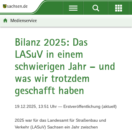
P
P
H
F
o
o
a
o
r
r
u
o
Medienservice
t
t
p
t
a
a
t
e
l
l
i
r
Bilanz 2025: Das
ü
n
n
-
LASuV in einem
b
a
h
B
e
v
a
e
schwierigen Jahr – und
r
i
l
r
g
g
t
e
was wir trotzdem
r
a
i
e
t
c
geschafft haben
i
i
h
f
o
e
n
19.12.2025, 13:51 Uhr — Erstveröffentlichung (aktuell)
n
d
2025 war für das Landesamt für Straßenbau und
e
Verkehr (LASuV) Sachsen ein Jahr zwischen
N