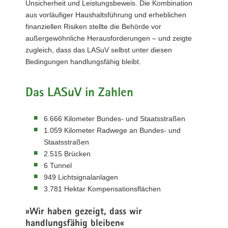
Unsicherheit und Leistungsbeweis. Die Kombination
a
aus vorläufiger Haushaltsführung und erheblichen
v
finanziellen Risiken stellte die Behörde vor
i
außergewöhnliche Herausforderungen – und zeigte
g
zugleich, dass das LASuV selbst unter diesen
a
Bedingungen handlungsfähig bleibt.
t
i
Das LASuV in Zahlen
o
n
6.666 Kilometer Bundes- und Staatsstraßen
1.059 Kilometer Radwege an Bundes- und
Staatsstraßen
2.515 Brücken
6 Tunnel
949 Lichtsignalanlagen
3.781 Hektar Kompensationsflächen
»Wir haben gezeigt, dass wir
handlungsfähig bleiben«