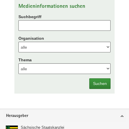
Medieninformationen suchen
Suchbegriff
Organisation
Thema
Suchen
Footer-
Herausgeber
Bereich
Sächsische Staatskanzlei