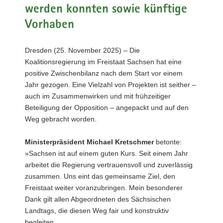
werden konnten sowie künftige
a
v
Vorhaben
i
g
Dresden (25. November 2025) – Die
a
Koalitionsregierung im Freistaat Sachsen hat eine
t
positive Zwischenbilanz nach dem Start vor einem
i
Jahr gezogen. Eine Vielzahl von Projekten ist seither –
o
auch im Zusammenwirken und mit frühzeitiger
n
Beteiligung der Opposition – angepackt und auf den
Weg gebracht worden.
Ministerpräsident Michael Kretschmer
betonte:
»Sachsen ist auf einem guten Kurs. Seit einem Jahr
arbeitet die Regierung vertrauensvoll und zuverlässig
zusammen. Uns eint das gemeinsame Ziel, den
Freistaat weiter voranzubringen. Mein besonderer
Dank gilt allen Abgeordneten des Sächsischen
Landtags, die diesen Weg fair und konstruktiv
begleiten.