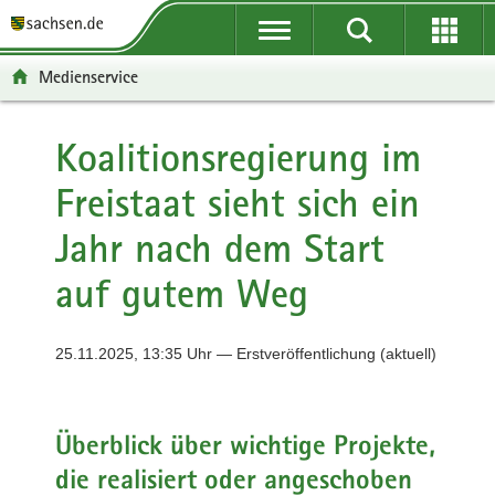
P
P
H
F
o
o
a
o
r
r
u
o
Medienservice
t
t
p
t
a
a
t
e
l
l
i
r
Koalitionsregierung im
ü
n
n
-
Freistaat sieht sich ein
b
a
h
B
e
v
a
e
Jahr nach dem Start
r
i
l
r
g
g
t
e
auf gutem Weg
r
a
i
e
t
c
i
i
h
25.11.2025, 13:35 Uhr — Erstveröffentlichung (aktuell)
f
o
e
n
n
Überblick über wichtige Projekte,
d
e
die realisiert oder angeschoben
N