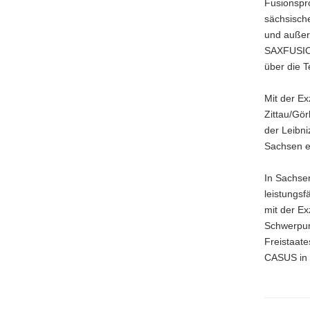
Fusionspr
sächsisch
und außer
SAXFUSION
über die T
Mit der E
Zittau/Gö
der Leibni
Sachsen e
In Sachse
leistungs
mit der E
Schwerpunk
Freistaate
CASUS in G