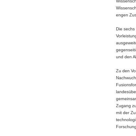
Wissensch
für
Wissensch
Wissensch
engen Zusa
Prof.
Dr.
Die sechs 
Heike
Vorleistun
Graßman
ausgeweit
und
gegenseiti
Schleswig
und den A
Holsteins
Staatssekr
Zu den Vo
für
Nachwuchs
Wissensch
Fusionsfo
Guido
landesübe
Wendt
gemeinsam
Zugang zu
mit der Zu
technolog
Forschung