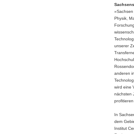
Sachsens
»Sachsen 
Physik, M
Forschung
wissenscha
Technologi
unserer Ze
Transfern
Hochschul
Rossendor
anderen in
Technolog
wird eine 
nächsten 
profitiere
In Sachse
dem Gebie
Institut 