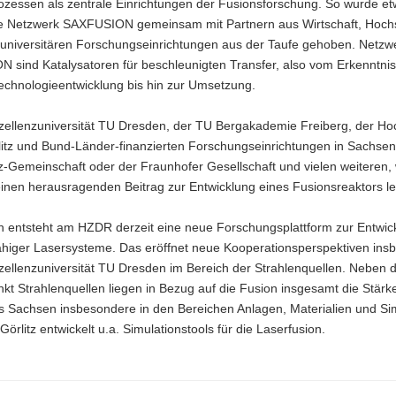
ozessen als zentrale Einrichtungen der Fusionsforschung. So wurde e
e Netzwerk SAXFUSION gemeinsam mit Partnern aus Wirtschaft, Hoch
universitären Forschungseinrichtungen aus der Taufe gehoben. Netzw
 sind Katalysatoren für beschleunigten Transfer, also vom Erkenntni
echnologieentwicklung bis hin zur Umsetzung.
xzellenzuniversität TU Dresden, der TU Bergakademie Freiberg, der Ho
rlitz und Bund-Länder-finanzierten Forschungseinrichtungen in Sachse
z-Gemeinschaft oder der Fraunhofer Gesellschaft und vielen weiteren, 
inen herausragenden Beitrag zur Entwicklung eines Fusionsreaktors le
n entsteht am HZDR derzeit eine neue Forschungsplattform zur Entwic
fähiger Lasersysteme. Das eröffnet neue Kooperationsperspektiven ins
xzellenzuniversität TU Dresden im Bereich der Strahlenquellen. Neben
t Strahlenquellen liegen in Bezug auf die Fusion insgesamt die Stärk
s Sachsen insbesondere in den Bereichen Anlagen, Materialien und Sim
örlitz entwickelt u.a. Simulationstools für die Laserfusion.