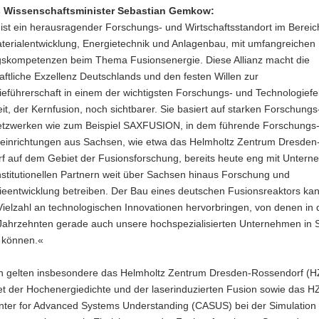
 Wissenschaftsminister Sebastian Gemkow:
ist ein herausragender Forschungs- und Wirtschaftsstandort im Bereic
aterialentwicklung, Energietechnik und Anlagenbau, mit umfangreichen
skompetenzen beim Thema Fusionsenergie. Diese Allianz macht die
ftliche Exzellenz Deutschlands und den festen Willen zur
eführerschaft in einem der wichtigsten Forschungs- und Technologiefe
it, der Kernfusion, noch sichtbarer. Sie basiert auf starken Forschungs
etzwerken wie zum Beispiel SAXFUSION, in dem führende Forschungs
einrichtungen aus Sachsen, wie etwa das Helmholtz Zentrum Dresden
f auf dem Gebiet der Fusionsforschung, bereits heute eng mit Unter
stitutionellen Partnern weit über Sachsen hinaus Forschung und
ieentwicklung betreiben. Der Bau eines deutschen Fusionsreaktors ka
Vielzahl an technologischen Innovationen hervorbringen, von denen in
Jahrzehnten gerade auch unsere hochspezialisierten Unternehmen in
n können.«
n gelten insbesondere das Helmholtz Zentrum Dresden-Rossendorf (H
t der Hochenergiedichte und der laserinduzierten Fusion sowie das 
Center for Advanced Systems Understanding (CASUS) bei der Simulation