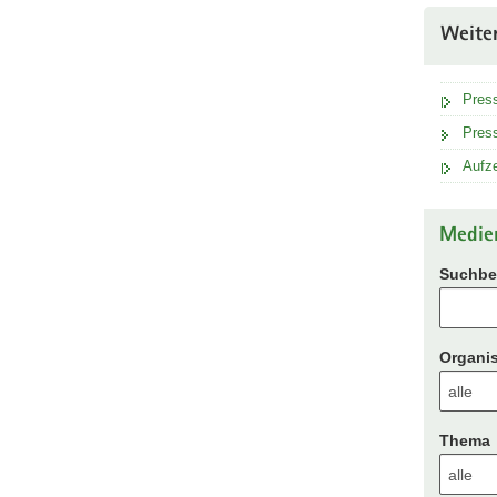
Weite
Pres
Press
Aufz
Medie
Suchbeg
Organis
Thema