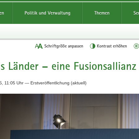
reifende
en
Politik und Verwaltung
Themen
Se
Schriftgröße anpassen
Kontrast erhöhen
s Länder – eine Fusionsallianz
, 11:05 Uhr — Erstveröffentlichung (aktuell)
oto
n
ianz
orschung