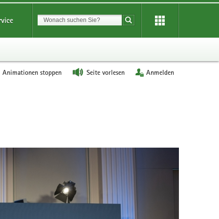
Suchbegriff
rvice
Suche starten
Animationen stoppen
Seite vorlesen
Anmelden
Gruppenfo
1
-
Unterschrif
Länderalli
Fusionsfo