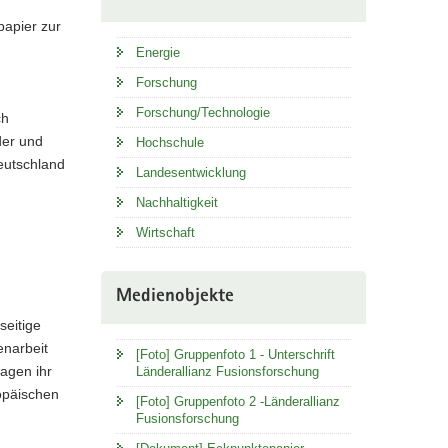
Staatssekre
papier zur
für
Wissenscha
Energie
Prof.
Forschung
Dr.
Forschung/Technologie
ch
Heike
der und
Graßmann
Hochschule
eutschland
und
Landesentwicklung
Schleswig-
Nachhaltigkeit
Holsteins
Wirtschaft
Staatssekre
für
Wissenscha
Medienobjekte
Guido
seitige
Wendt
enarbeit
[Foto] Gruppenfoto 1 - Unterschrift
lagen ihr
Länderallianz Fusionsforschung
opäischen
[Foto] Gruppenfoto 2 -Länderallianz
Fusionsforschung