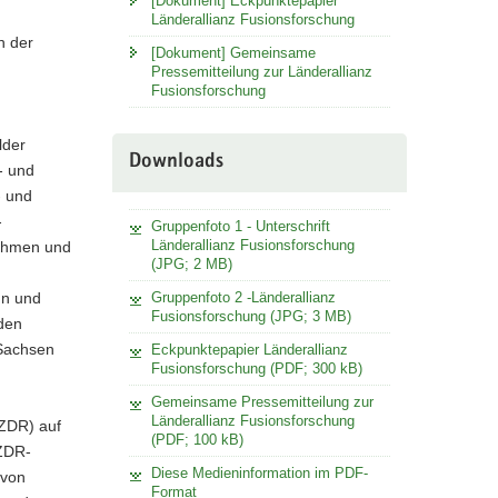
[Dokument] Eckpunktepapier
Länderallianz Fusionsforschung
h der
[Dokument] Gemeinsame
Pressemitteilung zur Länderallianz
Fusionsforschung
lder
Downloads
- und
- und
-
Gruppenfoto 1 - Unterschrift
Länderallianz Fusionsforschung
nehmen und
(JPG; 2 MB)
nn und
Gruppenfoto 2 -Länderallianz
Fusionsforschung (JPG; 3 MB)
 den
 Sachsen
Eckpunktepapier Länderallianz
Fusionsforschung (PDF; 300 kB)
Gemeinsame Pressemitteilung zur
Länderallianz Fusionsforschung
ZDR) auf
(PDF; 100 kB)
HZDR-
Diese Medieninformation im PDF-
 von
Format