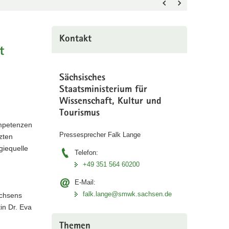
Markus
Blume,
Hamburgs
Kontakt
Staatsrätin
t
für
Wissenscha
Sächsisches
Dr.
Staatsministerium für
Eva
Wissenschaft, Kultur und
Gümbel,
Tourismus
Hessens
mpetenzen
Wissenschaf
Pressesprecher Falk Lange
zten
Timon
giequelle
Gremmels,
Telefon:
Mecklenbur
+49 351 564 60200
Vorpommer
E-Mail:
Wissenschaf
falk.lange@smwk.sachsen.de
achsens
Bettina
in Dr. Eva
Martin,
Sachsens
Themen