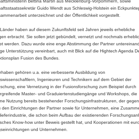
aftsministerin Bettina Martin aus Mecklenburg-Vorpommern, sowie
aftsstaatssekretär Guido Wendt aus Schleswig-Holstein ein Eckpunkte
aft
mmenarbeit unterzeichnet und der Öffentlichkeit vorgestellt.
Länder haben auf diesem Zukunftsfeld seit Jahren jeweils erhebliche
gen erbracht. Sie sollen jetzt gebündelt, vernetzt und nochmals erhebli
n
et werden. Dazu wurde eine enge Abstimmung der Partner untereinan
ge Unterstützung vereinbart, auch mit Blick auf die Hightech Agenda D
-
ktionsplan Fusion des Bundes.
etär
rhaben gehören u.a. eine verbesserte Ausbildung von
wissenschaftlern, Ingenieuren und Technikern auf dem Gebiet der
aft
rschung, eine Vernetzung in der Fusionsforschung zum Beispiel durch
rgreifende Master- und Graduiertenstudiengänge und Workshops, die
e Nutzung bereits bestehender Forschungsinfrastrukturen, der gegen
 den Einrichtungen der Partner sowie für Unternehmen, eine Zusamm
lieferindustrie, die schon beim Aufbau der existierenden Forschungsan
isches Know-how unter Beweis gestellt hat, und Kooperationen mit eur
seinrichtungen und Unternehmen.