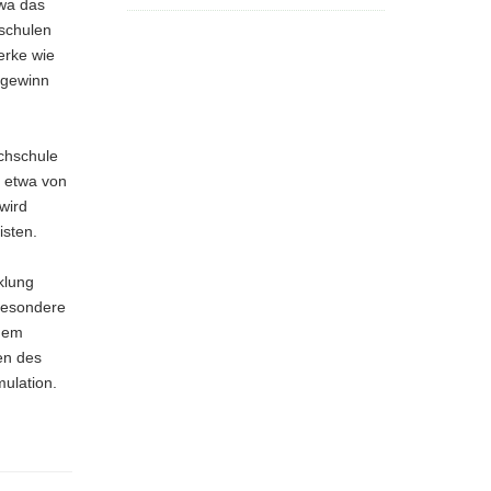
twa das
schulen
erke wie
sgewinn
chschule
n etwa von
wird
isten.
klung
besondere
 dem
en des
ulation.