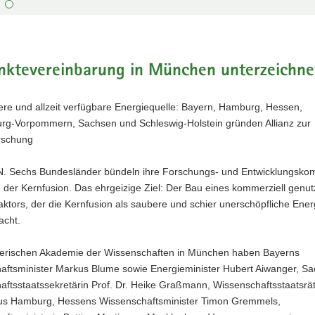
n
nktevereinbarung in München unterzeichne
aft
ere und allzeit verfügbare Energiequelle: Bayern, Hamburg, Hessen,
rg-Vorpommern, Sachsen und Schleswig-Holstein gründen Allianz zur
rschung
aftsminister
Sechs Bundesländer bündeln ihre Forschungs- und Entwicklungsko
 der Kernfusion. Das ehrgeizige Ziel: Der Bau eines kommerziell genut
,
ktors, der die Kernfusion als saubere und schier unerschöpfliche Ener
rg-
acht.
rs
ftsministerin
yerischen Akademie der Wissenschaften in München haben Bayerns
aftsminister Markus Blume sowie Energieminister Hubert Aiwanger, S
ftsstaatssekretärin Prof. Dr. Heike Graßmann, Wissenschaftsstaatsrät
s Hamburg, Hessens Wissenschaftsminister Timon Gremmels,
etärin