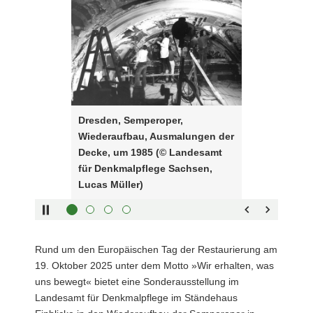
a
verwenden
Semperoper,
v
Sie
Wiederaufbau,
i
folgende
Ausmalungen
g
Tasten
der
a
zur
Decke,
t
Steuerung
um
i
des
1985
Dresden, Semperoper,
o
Sliders:
(©
Wiederaufbau, Ausmalungen der
n
Pfeiltaste
Landesamt
Vorwärts
Decke, um 1985 (© Landesamt
rechts :
für
blättern
für Denkmalpflege Sachsen,
Pfeiltaste
Denkmalpflege
Zurück
Lucas Müller)
links :
Sachsen,
blättern
Pfeiltaste
Lucas
Bildunterschrift
oben :
Müller)
anzeigen
Pfeiltaste
Bildunterschrift
Rund um den Europäischen Tag der Restaurierung am
unten :
verbergen
19. Oktober 2025 unter dem Motto »Wir erhalten, was
Eingabetaste
Vollbildmodus
uns bewegt« bietet eine Sonderausstellung im
:
öffnen
Landesamt für Denkmalpflege im Ständehaus
Leertaste :
Bilderschau