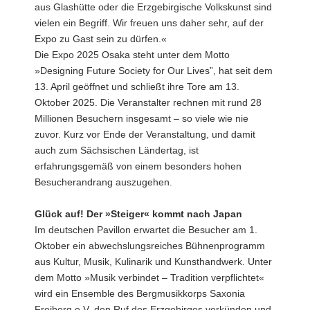
aus Glashütte oder die Erzgebirgische Volkskunst sind
vielen ein Begriff. Wir freuen uns daher sehr, auf der
Expo zu Gast sein zu dürfen.«
Die Expo 2025 Osaka steht unter dem Motto
»Designing Future Society for Our Lives”, hat seit dem
13. April geöffnet und schließt ihre Tore am 13.
Oktober 2025. Die Veranstalter rechnen mit rund 28
Millionen Besuchern insgesamt – so viele wie nie
zuvor. Kurz vor Ende der Veranstaltung, und damit
auch zum Sächsischen Ländertag, ist
erfahrungsgemäß von einem besonders hohen
Besucherandrang auszugehen.
Glück auf! Der »Steiger« kommt nach Japan
Im deutschen Pavillon erwartet die Besucher am 1.
Oktober ein abwechslungsreiches Bühnenprogramm
aus Kultur, Musik, Kulinarik und Kunsthandwerk. Unter
dem Motto »Musik verbindet – Tradition verpflichtet«
wird ein Ensemble des Bergmusikkorps Saxonia
Freiberg e.V. den Ruf des Erzgebirges verkünden und