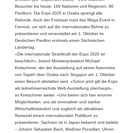
Besucher bis heute, 160 Nationen und Regionen, 80
a
Pavillons: Die Expo 2025 in Osaka sprengt alle
v
Rekorde. Auch der Freistaat nutzt das Mega-Event in
i
Fernost, um sich auf der internationalen Bühne zu
g
präsentieren und veranstaltet am 1. Oktober im
a
Deutschen Pavillon erstmals einen Sächsischen
t
Ländertag.
i
»Die internationale Strahlkraft der Expo 2025 ist
o
beachtlich«, betont Ministerpräsident Michael
n
Kretschmer, der der Ausstellung auf seiner Asienreise
von Taipeh über Osaka nach Singapur am 1. Oktober
einen Besuch abstatten wird. »Schon jetzt gilt die Expo
als teilnehmerreichste Welt-Ausstellung überhaupt«,
so Kretschmer weiter. »Uns bieten sich hier enorme
Möglichkeiten, uns als innovativer und starker
Wirtschaftsstandort und zugleich als attraktives
Reiseziel einem internationalen Publikum zu
präsentieren. Sachsen ist in Japan bekannt und beliebt
– Johann Sebastian Bach, Meißner Porzellan, Uhren