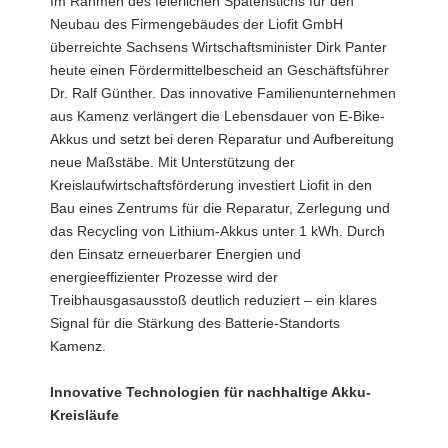
Im Rahmen des feierlichen Spatenstichs für den
a
Neubau des Firmengebäudes der Liofit GmbH
v
überreichte Sachsens Wirtschaftsminister Dirk Panter
i
heute einen Fördermittelbescheid an Geschäftsführer
g
Dr. Ralf Günther. Das innovative Familienunternehmen
a
aus Kamenz verlängert die Lebensdauer von E-Bike-
t
Akkus und setzt bei deren Reparatur und Aufbereitung
i
neue Maßstäbe. Mit Unterstützung der
o
Kreislaufwirtschaftsförderung investiert Liofit in den
n
Bau eines Zentrums für die Reparatur, Zerlegung und
das Recycling von Lithium-Akkus unter 1 kWh. Durch
den Einsatz erneuerbarer Energien und
energieeffizienter Prozesse wird der
Treibhausgasausstoß deutlich reduziert – ein klares
Signal für die Stärkung des Batterie-Standorts
Kamenz.
Innovative Technologien für nachhaltige Akku-
Kreisläufe