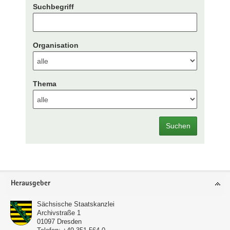
Suchbegriff
Organisation
Thema
Suchen
Footer-
Herausgeber
Bereich
Sächsische Staatskanzlei
Archivstraße 1
01097
Dresden