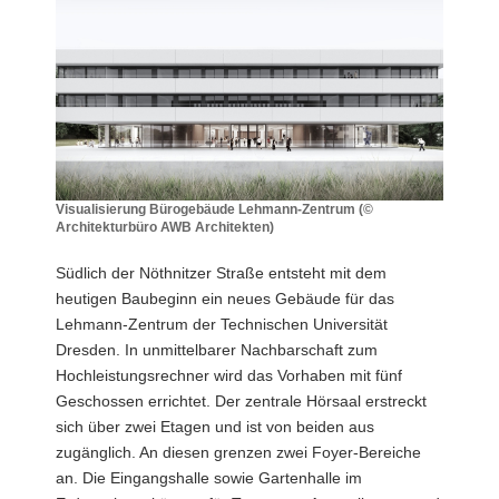
a
v
i
g
a
t
i
o
Visualisierung Bürogebäude Lehmann-Zentrum (©
Architekturbüro AWB Architekten)
n
Visualisierung
Bürogebäude
Südlich der Nöthnitzer Straße entsteht mit dem
Lehmann-
heutigen Baubeginn ein neues Gebäude für das
Zentrum
Lehmann-Zentrum der Technischen Universität
(©
Dresden. In unmittelbarer Nachbarschaft zum
Architekturbüro
AWB
Hochleistungsrechner wird das Vorhaben mit fünf
Architekten)
Geschossen errichtet. Der zentrale Hörsaal erstreckt
sich über zwei Etagen und ist von beiden aus
zugänglich. An diesen grenzen zwei Foyer-Bereiche
an. Die Eingangshalle sowie Gartenhalle im