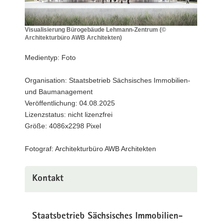
a
v
Visualisierung Bürogebäude Lehmann-Zentrum (©
i
Architekturbüro AWB Architekten)
g
Visualisierung
Bürogebäude
a
Medientyp: Foto
Lehmann-
t
Zentrum
i
Organisation: Staatsbetrieb Sächsisches Immobilien-
(©
o
und Baumanagement
Architekturbüro
n
AWB
Veröffentlichung: 04.08.2025
Architekten)
Lizenzstatus: nicht lizenzfrei
Größe: 4086x2298 Pixel
Fotograf: Architekturbüro AWB Architekten
Kontakt
Staatsbetrieb Sächsisches Immobilien-