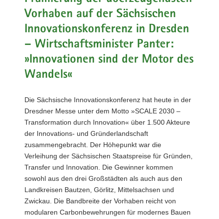
a
Vorhaben auf der Sächsischen
v
Innovationskonferenz in Dresden
i
– Wirtschaftsminister Panter:
g
a
»Innovationen sind der Motor des
t
Wandels«
i
o
Die Sächsische Innovationskonferenz hat heute in der
n
Dresdner Messe unter dem Motto »SCALE 2030 –
Transformation durch Innovation« über 1.500 Akteure
der Innovations- und Gründerlandschaft
zusammengebracht. Der Höhepunkt war die
Verleihung der Sächsischen Staatspreise für Gründen,
Transfer und Innovation. Die Gewinner kommen
sowohl aus den drei Großstädten als auch aus den
Landkreisen Bautzen, Görlitz, Mittelsachsen und
Zwickau. Die Bandbreite der Vorhaben reicht von
modularen Carbonbewehrungen für modernes Bauen