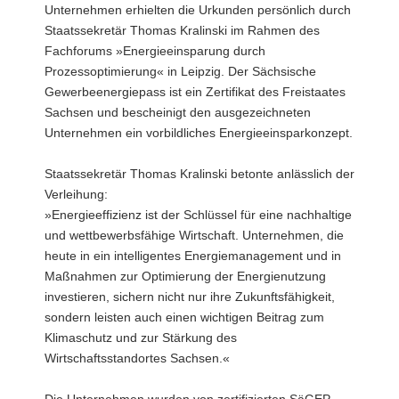
Unternehmen erhielten die Urkunden persönlich durch
a
Staatssekretär Thomas Kralinski im Rahmen des
v
Fachforums »Energieeinsparung durch
i
Prozessoptimierung« in Leipzig. Der Sächsische
g
Gewerbeenergiepass ist ein Zertifikat des Freistaates
a
Sachsen und bescheinigt den ausgezeichneten
t
Unternehmen ein vorbildliches Energieeinsparkonzept.
i
o
Staatssekretär Thomas Kralinski betonte anlässlich der
n
Verleihung:
»Energieeffizienz ist der Schlüssel für eine nachhaltige
und wettbewerbsfähige Wirtschaft. Unternehmen, die
heute in ein intelligentes Energiemanagement und in
Maßnahmen zur Optimierung der Energienutzung
investieren, sichern nicht nur ihre Zukunftsfähigkeit,
sondern leisten auch einen wichtigen Beitrag zum
Klimaschutz und zur Stärkung des
Wirtschaftsstandortes Sachsen.«