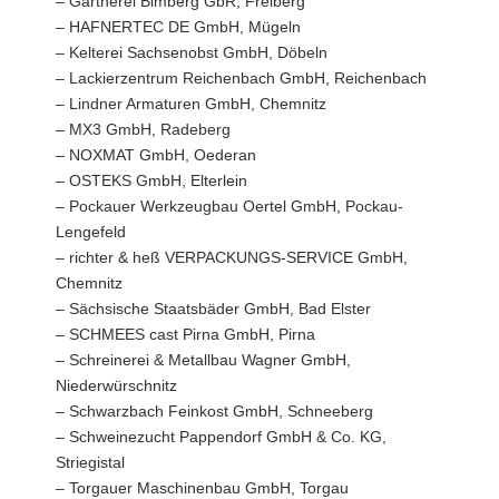
– Gärtnerei Bimberg GbR, Freiberg
– HAFNERTEC DE GmbH, Mügeln
– Kelterei Sachsenobst GmbH, Döbeln
– Lackierzentrum Reichenbach GmbH, Reichenbach
– Lindner Armaturen GmbH, Chemnitz
– MX3 GmbH, Radeberg
– NOXMAT GmbH, Oederan
– OSTEKS GmbH, Elterlein
– Pockauer Werkzeugbau Oertel GmbH, Pockau-
Lengefeld
– richter & heß VERPACKUNGS-SERVICE GmbH,
Chemnitz
– Sächsische Staatsbäder GmbH, Bad Elster
– SCHMEES cast Pirna GmbH, Pirna
– Schreinerei & Metallbau Wagner GmbH,
Niederwürschnitz
– Schwarzbach Feinkost GmbH, Schneeberg
– Schweinezucht Pappendorf GmbH & Co. KG,
Striegistal
– Torgauer Maschinenbau GmbH, Torgau