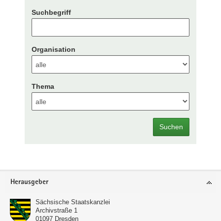
Suchbegriff
Organisation
Thema
Suchen
Footer-
Herausgeber
Bereich
Sächsische Staatskanzlei
Archivstraße 1
01097
Dresden