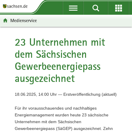
P
P
H
F
o
o
a
o
r
r
u
o
Medienservice
t
t
p
t
a
a
t
e
l
l
i
r
23 Unternehmen mit
ü
n
n
-
dem Sächsischen
b
a
h
B
e
v
a
e
Gewerbeenergiepass
r
i
l
r
g
g
t
e
ausgezeichnet
r
a
i
e
t
c
i
i
h
18.06.2025, 14:00 Uhr — Erstveröffentlichung (aktuell)
f
o
e
n
Für ihr vorausschauendes und nachhaltiges
n
Energiemanagement wurden heute 23 sächsische
d
Unternehmen mit dem Sächsischen
e
Gewerbeenergiepass (SäGEP) ausgezeichnet. Zehn
N