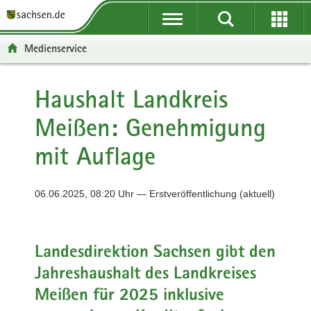
P
P
H
F
o
o
a
o
r
r
u
o
Medienservice
t
t
p
t
a
a
t
e
l
l
i
r
Haushalt Landkreis
ü
n
n
-
Meißen: Genehmigung
b
a
h
B
e
v
a
e
mit Auflage
r
i
l
r
g
g
t
e
r
a
i
06.06.2025, 08:20 Uhr — Erstveröffentlichung (aktuell)
e
t
c
i
i
h
f
o
e
n
Landesdirektion Sachsen gibt den
n
Jahreshaushalt des Landkreises
d
Meißen für 2025 inklusive
e
N