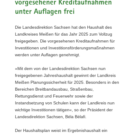
vorgesehener Kreditaufnahmen
a
unter Auflagen frei
v
i
Die Landesdirektion Sachsen hat den Haushalt des
g
Landkreises Meißen für das Jahr 2025 zum Vollzug
a
freigegeben. Die vorgesehenen Kreditaufnahmen für
t
Investitionen und Investitionsförderungsmaßnahmen
i
werden unter Auflagen genehmigt.
o
n
»Mit dem von der Landesdirektion Sachsen nun
freigegebenen Jahreshaushalt gewinnt der Landkreis
Meißen Planungssicherheit für 2025. Besonders in den
Bereichen Breitbandausbau, Straßenbau,
Rettungsdienst und Feuerwehr sowie der
Instandsetzung von Schulen kann der Landkreis nun
wichtige Investitionen tätigen«, so der Präsident der
Landesdirektion Sachsen, Béla Bélafi.
Der Haushaltsplan weist im Ergebnishaushalt ein