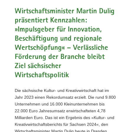
a
Wirtschaftsminister Martin Dulig
v
präsentiert Kennzahlen:
i
g
»Impulsgeber für Innovation,
a
Beschäftigung und regionale
t
Wertschöpfung« – Verlässliche
i
o
Förderung der Branche bleibt
n
Ziel sächsischer
Wirtschaftspolitik
Die sächsische Kultur- und Kreativwirtschaft hat im
Jahr 2023 einen Rekordumsatz erzielt. Die rund 9.800
Unternehmen und 16.000 Kleinunternehmen bis
22.000 Euro Jahresumsatz erwirtschafteten 4,78
Milliarden Euro. Das ist ein Ergebnis des »Kultur- und
Kreativwirtschaftsberichts für Sachsen 2024«, den
Wirtschaftsminister Martin Dulig heute in Dresden