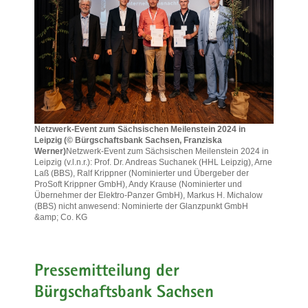
a
v
i
g
a
t
i
o
Netzwerk-Event zum Sächsischen Meilenstein 2024 in
Leipzig (© Bürgschaftsbank Sachsen, Franziska
n
Werner)
Netzwerk-Event zum Sächsischen Meilenstein 2024 in
Leipzig (v.l.n.r.): Prof. Dr. Andreas Suchanek (HHL Leipzig), Arne
Laß (BBS), Ralf Krippner (Nominierter und Übergeber der
ProSoft Krippner GmbH), Andy Krause (Nominierter und
Übernehmer der Elektro-Panzer GmbH), Markus H. Michalow
(BBS) nicht anwesend: Nominierte der Glanzpunkt GmbH
&amp; Co. KG
Netzwerk-
Event
zum
Sächsischen
Pressemitteilung der
Meilenstein
Bürgschaftsbank Sachsen
2024
in