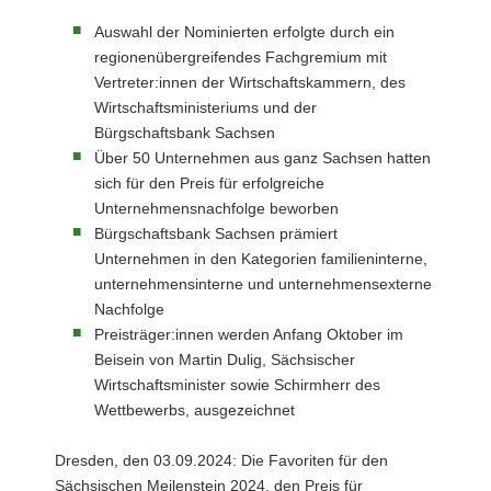
Leipzig
Auswahl der Nominierten erfolgte durch ein
(©
regionenübergreifendes Fachgremium mit
Bürgschaftsbank
Vertreter:innen der Wirtschaftskammern, des
Sachsen,
Franziska
Wirtschaftsministeriums und der
Werner)Netzwerk-
Bürgschaftsbank Sachsen
Event
Über 50 Unternehmen aus ganz Sachsen hatten
zum
sich für den Preis für erfolgreiche
Sächsischen
Meilenstein
Unternehmensnachfolge beworben
2024
Bürgschaftsbank Sachsen prämiert
in
Unternehmen in den Kategorien familieninterne,
Leipzig
unternehmensinterne und unternehmensexterne
(v.l.n.r.):
Nachfolge
Prof.
Dr.
Preisträger:innen werden Anfang Oktober im
Andreas
Beisein von Martin Dulig, Sächsischer
Suchanek
Wirtschaftsminister sowie Schirmherr des
(HHL
Wettbewerbs, ausgezeichnet
Leipzig),
Arne
Laß
Dresden, den 03.09.2024: Die Favoriten für den
(BBS),
Sächsischen Meilenstein 2024, den Preis für