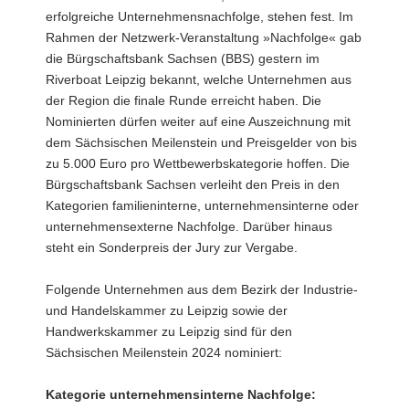
Ralf
erfolgreiche Unternehmensnachfolge, stehen fest. Im
Krippner
Rahmen der Netzwerk-Veranstaltung »Nachfolge« gab
(Nominierter
die Bürgschaftsbank Sachsen (BBS) gestern im
und
Übergeber
Riverboat Leipzig bekannt, welche Unternehmen aus
der
der Region die finale Runde erreicht haben. Die
ProSoft
Nominierten dürfen weiter auf eine Auszeichnung mit
Krippner
dem Sächsischen Meilenstein und Preisgelder von bis
GmbH),
Andy
zu 5.000 Euro pro Wettbewerbskategorie hoffen. Die
Krause
Bürgschaftsbank Sachsen verleiht den Preis in den
(Nominierter
Kategorien familieninterne, unternehmensinterne oder
und
unternehmensexterne Nachfolge. Darüber hinaus
Übernehmer
steht ein Sonderpreis der Jury zur Vergabe.
der
Elektro-
Panzer
Folgende Unternehmen aus dem Bezirk der Industrie-
GmbH),
und Handelskammer zu Leipzig sowie der
Markus
Handwerkskammer zu Leipzig sind für den
H.
Sächsischen Meilenstein 2024 nominiert:
Michalow
(BBS)
nicht
Kategorie unternehmensinterne Nachfolge:
anwesend: