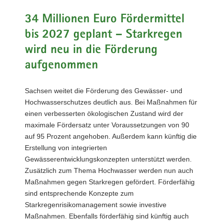
a
34 Millionen Euro Fördermittel
v
bis 2027 geplant – Starkregen
i
g
wird neu in die Förderung
a
aufgenommen
t
i
Sachsen weitet die Förderung des Gewässer- und
o
Hochwasserschutzes deutlich aus. Bei Maßnahmen für
n
einen verbesserten ökologischen Zustand wird der
maximale Fördersatz unter Voraussetzungen von 90
auf 95 Prozent angehoben. Außerdem kann künftig die
Erstellung von integrierten
Gewässerentwicklungskonzepten unterstützt werden.
Zusätzlich zum Thema Hochwasser werden nun auch
Maßnahmen gegen Starkregen gefördert. Förderfähig
sind entsprechende Konzepte zum
Starkregenrisikomanagement sowie investive
Maßnahmen. Ebenfalls förderfähig sind künftig auch