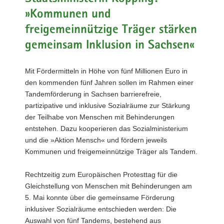
a
»Kommunen und
v
freigemeinnützige Träger stärken
i
gemeinsam Inklusion in Sachsen«
g
a
t
Mit Fördermitteln in Höhe von fünf Millionen Euro in
i
den kommenden fünf Jahren sollen im Rahmen einer
o
Tandemförderung in Sachsen barrierefreie,
n
partizipative und inklusive Sozialräume zur Stärkung
der Teilhabe von Menschen mit Behinderungen
entstehen. Dazu kooperieren das Sozialministerium
und die »Aktion Mensch« und fördern jeweils
Kommunen und freigemeinnützige Träger als Tandem.
Rechtzeitig zum Europäischen Protesttag für die
Gleichstellung von Menschen mit Behinderungen am
5. Mai konnte über die gemeinsame Förderung
inklusiver Sozialräume entschieden werden: Die
Auswahl von fünf Tandems, bestehend aus