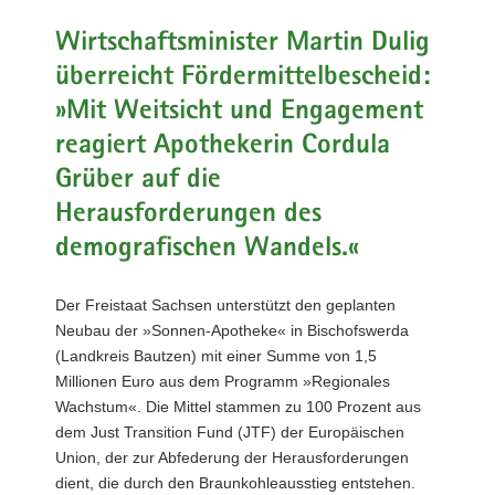
a
Wirtschaftsminister Martin Dulig
v
überreicht Fördermittelbescheid:
i
g
»Mit Weitsicht und Engagement
a
reagiert Apothekerin Cordula
t
Grüber auf die
i
o
Herausforderungen des
n
demografischen Wandels.«
Der Freistaat Sachsen unterstützt den geplanten
Neubau der »Sonnen-Apotheke« in Bischofswerda
(Landkreis Bautzen) mit einer Summe von 1,5
Millionen Euro aus dem Programm »Regionales
Wachstum«. Die Mittel stammen zu 100 Prozent aus
dem Just Transition Fund (JTF) der Europäischen
Union, der zur Abfederung der Herausforderungen
dient, die durch den Braunkohleausstieg entstehen.