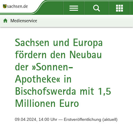
P
P
H
F
o
o
a
o
r
r
u
o
Medienservice
t
t
p
t
a
a
t
e
l
l
i
r
Sachsen und Europa
ü
n
n
-
fördern den Neubau
b
a
h
B
e
v
a
e
der »Sonnen-
r
i
l
r
g
g
t
e
Apotheke« in
r
a
i
e
t
c
Bischofswerda mit 1,5
i
i
h
f
o
Millionen Euro
e
n
n
d
09.04.2024, 14:00 Uhr — Erstveröffentlichung (aktuell)
e
N