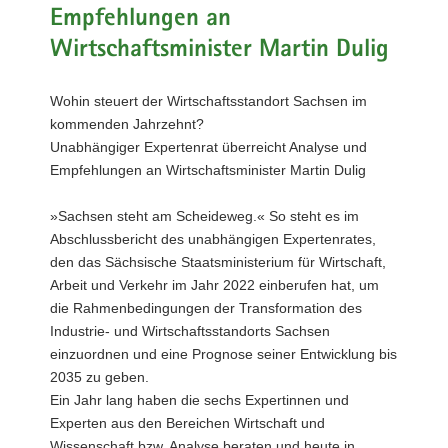
Empfehlungen an
a
v
Wirtschaftsminister Martin Dulig
i
g
Wohin steuert der Wirtschaftsstandort Sachsen im
a
kommenden Jahrzehnt?
t
Unabhängiger Expertenrat überreicht Analyse und
i
Empfehlungen an Wirtschaftsminister Martin Dulig
o
n
»Sachsen steht am Scheideweg.« So steht es im
Abschlussbericht des unabhängigen Expertenrates,
den das Sächsische Staatsministerium für Wirtschaft,
Arbeit und Verkehr im Jahr 2022 einberufen hat, um
die Rahmenbedingungen der Transformation des
Industrie- und Wirtschaftsstandorts Sachsen
einzuordnen und eine Prognose seiner Entwicklung bis
2035 zu geben.
Ein Jahr lang haben die sechs Expertinnen und
Experten aus den Bereichen Wirtschaft und
Wissenschaft bzw. Analyse beraten und heute in