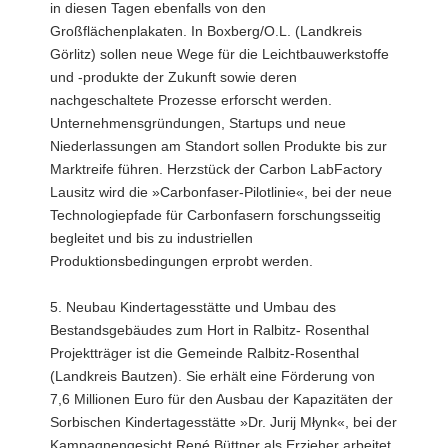
in diesen Tagen ebenfalls von den
Großflächenplakaten. In Boxberg/O.L. (Landkreis
Görlitz) sollen neue Wege für die Leichtbauwerkstoffe
und -produkte der Zukunft sowie deren
nachgeschaltete Prozesse erforscht werden.
Unternehmensgründungen, Startups und neue
Niederlassungen am Standort sollen Produkte bis zur
Marktreife führen. Herzstück der Carbon LabFactory
Lausitz wird die »Carbonfaser-Pilotlinie«, bei der neue
Technologiepfade für Carbonfasern forschungsseitig
begleitet und bis zu industriellen
Produktionsbedingungen erprobt werden.
5. Neubau Kindertagesstätte und Umbau des
Bestandsgebäudes zum Hort in Ralbitz- Rosenthal
Projektträger ist die Gemeinde Ralbitz-Rosenthal
(Landkreis Bautzen). Sie erhält eine Förderung von
7,6 Millionen Euro für den Ausbau der Kapazitäten der
Sorbischen Kindertagesstätte »Dr. Jurij Młynk«, bei der
Kampagnengesicht René Büttner als Erzieher arbeitet.