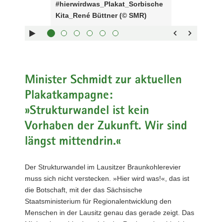
#hierwirdwas_Plakat_Sorbische
Sliders:
a
Kita_René Büttner (© SMR)
Pfeiltaste
Vorwärts
v
rechts :
blättern
i
Pfeiltaste
Zurück
g
links :
blättern
a
Pfeiltaste
Bildunterschrift
t
oben :
anzeigen
Minister Schmidt zur aktuellen
i
Pfeiltaste
Bildunterschrift
o
Plakatkampagne:
unten :
verbergen
n
»Strukturwandel ist kein
Eingabetaste
Vollbildmodus
:
öffnen
Vorhaben der Zukunft. Wir sind
Leertaste :
Bilderschau
längst mittendrin.«
abspielen
Der Strukturwandel im Lausitzer Braunkohlerevier
muss sich nicht verstecken. »Hier wird was!«, das ist
die Botschaft, mit der das Sächsische
Staatsministerium für Regionalentwicklung den
Menschen in der Lausitz genau das gerade zeigt. Das