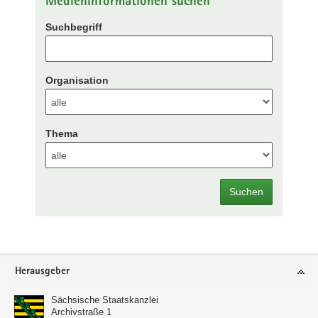
Medieninformationen suchen
Suchbegriff
Organisation
Thema
Suchen
Footer-
Herausgeber
Bereich
Sächsische Staatskanzlei
Archivstraße 1