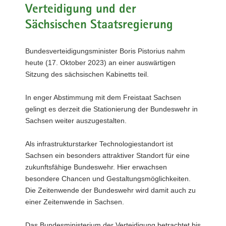
Verteidigung und der
a
v
Sächsischen Staatsregierung
i
g
Bundesverteidigungsminister Boris Pistorius nahm
a
heute (17. Oktober 2023) an einer auswärtigen
t
Sitzung des sächsischen Kabinetts teil.
i
o
In enger Abstimmung mit dem Freistaat Sachsen
n
gelingt es derzeit die Stationierung der Bundeswehr in
Sachsen weiter auszugestalten.
Als infrastrukturstarker Technologiestandort ist
Sachsen ein besonders attraktiver Standort für eine
zukunftsfähige Bundeswehr. Hier erwachsen
besondere Chancen und Gestaltungsmöglichkeiten.
Die Zeitenwende der Bundeswehr wird damit auch zu
einer Zeitenwende in Sachsen.
Das Bundesministerium der Verteidigung betrachtet bis