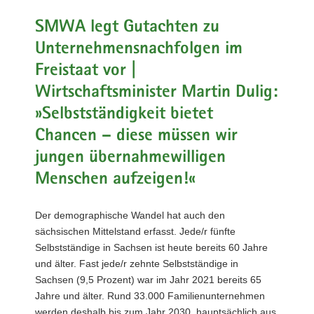
a
SMWA legt Gutachten zu
v
Unternehmensnachfolgen im
i
g
Freistaat vor |
a
Wirtschaftsminister Martin Dulig:
t
»Selbstständigkeit bietet
i
o
Chancen – diese müssen wir
n
jungen übernahmewilligen
Menschen aufzeigen!«
Der demographische Wandel hat auch den
sächsischen Mittelstand erfasst. Jede/r fünfte
Selbstständige in Sachsen ist heute bereits 60 Jahre
und älter. Fast jede/r zehnte Selbstständige in
Sachsen (9,5 Prozent) war im Jahr 2021 bereits 65
Jahre und älter. Rund 33.000 Familienunternehmen
werden deshalb bis zum Jahr 2030, hauptsächlich aus