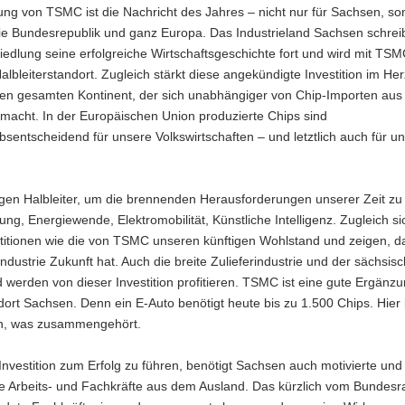
ng von TSMC ist die Nachricht des Jahres – nicht nur für Sachsen, s
ie Bundesrepublik und ganz Europa. Das Industrieland Sachsen schreib
iedlung seine erfolgreiche Wirtschaftsgeschichte fort und wird mit TS
albleiterstandort. Zugleich stärkt diese angekündigte Investition im He
en gesamten Kontinent, der sich unabhängiger von Chip-Importen au
macht. In der Europäischen Union produzierte Chips sind
sentscheidend für unsere Volkswirtschaften – und letztlich auch für u
.
gen Halbleiter, um die brennenden Herausforderungen unserer Zeit zu
erung, Energiewende, Elektromobilität, Künstliche Intelligenz. Zugleich s
titionen wie die von TSMC unseren künftigen Wohlstand und zeigen, d
ndustrie Zukunft hat. Auch die breite Zulieferindustrie und der sächsis
d werden von dieser Investition profitieren. TSMC ist eine gute Ergänz
dort Sachsen. Denn ein E-Auto benötigt heute bis zu 1.500 Chips. Hie
, was zusammengehört.
nvestition zum Erfolg zu führen, benötigt Sachsen auch motivierte und
rte Arbeits- und Fachkräfte aus dem Ausland. Das kürzlich vom Bundesr