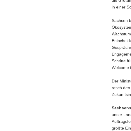
die Großin
in einer S
Sachsen bi
Ökosystem
Wachstums
Entscheid
Gesprächs
Engagemen
Schritte f
Welcome t
Der Minist
rasch den 
Zukunftsin
Sachsens 
unser Land
Auftragsfe
größte Ein