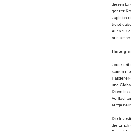
diesen Erf
ganzer Kra
zugleich 
treibt dab
Auch für 
nun umso i
Hintergru
Jeder drit
seinen meh
Halbleite
und Global
Dienstleis
Verflechtu
aufgestellt
Die Invest
die Errich