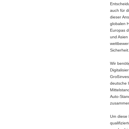
Entscheidu
auch für d
dieser Ans
globalen H
Europas d
und Asien 
wettbewerb
Sicherheit
Wir benöti
Digitalisi
Großinves
deutsche I
Mittelstan
Auto-Stan
zusammen
Um diese I
qualifizie