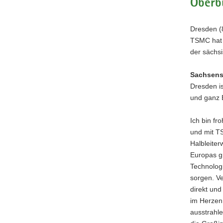
Oberbü
a
v
Dresden (8
i
TSMC hat 
g
der sächs
a
t
Sachsens 
i
Dresden i
o
und ganz 
n
Ich bin fr
und mit TS
Halbleiter
Europas gr
Technolog
sorgen. Ve
direkt und
im Herzen 
ausstrahle