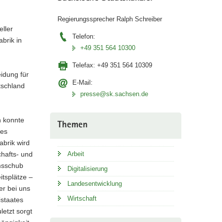
Regierungssprecher Ralph Schreiber
eller
Telefon:
brik in
+49 351 564 10300
Telefax:
+49 351 564 10309
idung für
E-Mail:
tschland
presse@sk.sachsen.de
n konnte
Themen
hes
abrik wird
chafts- und
Arbeit
umsschub
Digitalisierung
itsplätze –
Landesentwicklung
er bei uns
Wirtschaft
istaates
letzt sorgt