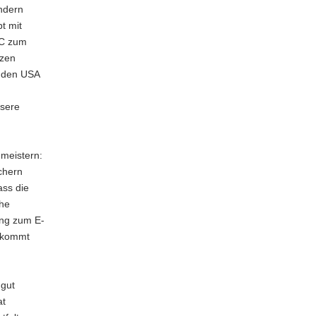
ondern
t mit
MC zum
rzen
s den USA
nsere
 meistern:
ichern
ass die
che
ung zum E-
r kommt
 gut
at