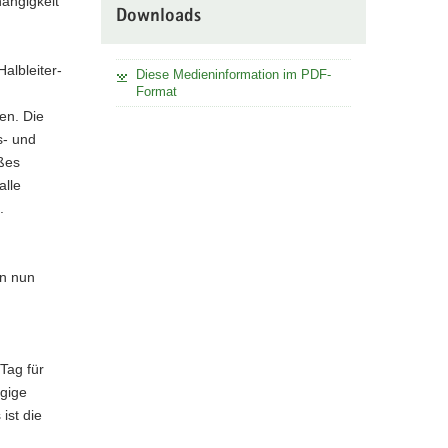
ängigkeit
Downloads
albleiter-
Diese Medieninformation im PDF-
Format
en. Die
s- und
ßes
alle
.
on nun
Tag für
ngige
ist die