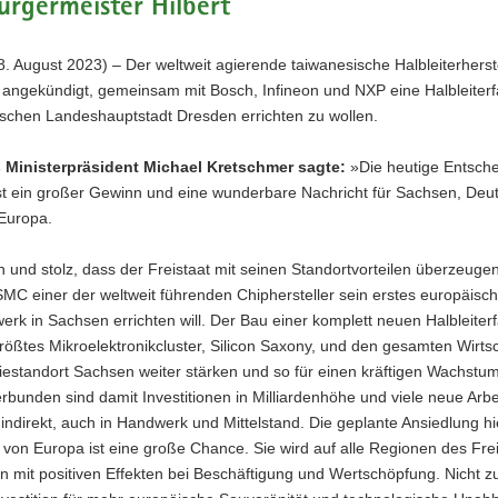
rgermeister Hilbert
. August 2023) – Der weltweit agierende taiwanesische Halbleiterherst
angekündigt, gemeinsam mit Bosch, Infineon und NXP eine Halbleiterfa
ischen Landeshauptstadt Dresden errichten zu wollen.
Ministerpräsident Michael Kretschmer sagte:
»Die heutige Entsche
st ein großer Gewinn und eine wunderbare Nachricht für Sachsen, Deu
Europa.
oh und stolz, dass der Freistaat mit seinen Standortvorteilen überzeuge
MC einer der weltweit führenden Chiphersteller sein erstes europäisc
werk in Sachsen errichten will. Der Bau einer komplett neuen Halbleiterf
ößtes Mikroelektronikcluster, Silicon Saxony, und den gesamten Wirts
iestandort Sachsen weiter stärken und so für einen kräftigen Wachst
rbunden sind damit Investitionen in Milliardenhöhe und viele neue Arbe
 indirekt, auch in Handwerk und Mittelstand. Die geplante Ansiedlung hi
von Europa ist eine große Chance. Sie wird auf alle Regionen des Fre
n mit positiven Effekten bei Beschäftigung und Wertschöpfung. Nicht zu