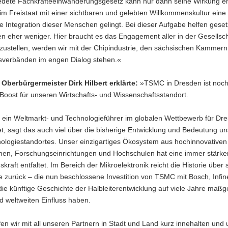
edete Fachkräfteeinwanderungsgesetz kann nur dann seine Wirkung ent
m Freistaat mit einer sichtbaren und gelebten Willkommenskultur eine
e Integration dieser Menschen gelingt. Bei dieser Aufgabe helfen geset
n eher weniger. Hier braucht es das Engagement aller in der Gesellsc
zustellen, werden wir mit der Chipindustrie, den sächsischen Kammer
tsverbänden im engen Dialog stehen.«
Oberbürgermeister Dirk Hilbert erklärte:
»TSMC in Dresden ist noch
Boost für unseren Wirtschafts- und Wissenschaftsstandort.
 ein Weltmarkt- und Technologieführer im globalen Wettbewerb für Dr
t, sagt das auch viel über die bisherige Entwicklung und Bedeutung u
ologiestandortes. Unser einzigartiges Ökosystem aus hochinnovativen
en, Forschungseinrichtungen und Hochschulen hat eine immer stärke
kraft entfaltet. Im Bereich der Mikroelektronik reicht die Historie über
e zurück – die nun beschlossene Investition von TSMC mit Bosch, Infi
ie künftige Geschichte der Halbleiterentwicklung auf viele Jahre maßg
 weltweiten Einfluss haben.
en wir mit all unseren Partnern in Stadt und Land kurz innehalten und