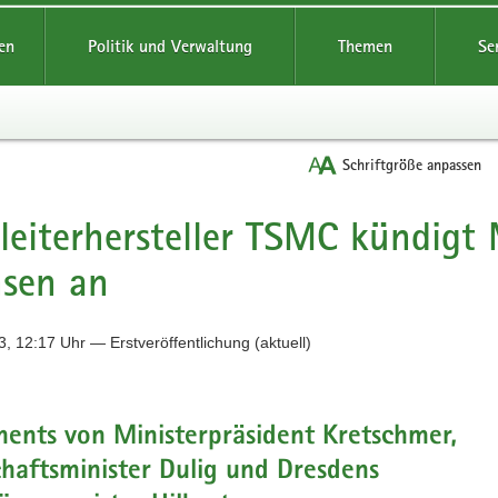
reifende
en
Politik und Verwaltung
Themen
Se
Schriftgröße anpassen
leiterhersteller TSMC kündigt M
sen an
, 12:17 Uhr — Erstveröffentlichung (aktuell)
ents von Ministerpräsident Kretschmer,
haftsminister Dulig und Dresdens