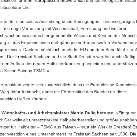
vestition für mehr europäische Souveränität und technologische Unabh
chlüsselbranche.
etet für eine solche Ansiedlung beste Bedingungen - ein einzigartiges H
, die enge Vernetzung mit Wissenschaft, Forschung und weiteren
branchen sowie das hier gebündelte Wissen und Können der Mensch
ung ist das Ergebnis eines mehrjährigen vertrauensvollen Verhandlung
prozesses. Danken möchte ich auch der EU und dem Bund für ihr gro
t. Der Freistaat Sachsen und die Stadt Dresden werden auch künftig 
ür den Aufbau der neuen Halbleiterfabrik eng begleiten und unterstützen
o Silicon Saxony TSMC.«
erpräsident zeigte sich zuversichtlich, dass die Europäische Kommissi
Weg dafür freimacht, damit die Fördermittel des Bundes für diese
vestition fließen können.
Wirtschafts- und Arbeitsminister Martin Dulig betonte:
»Ein guter 
: Der weltweit umsatzstärkste Halbleiterhersteller und größte unabhä
rtiger für Halbleiter – TSMC aus Taiwan – baut ein Werk in Dresden! Es 
zelinvestition eines Unternehmens im Freistaat Sachsen seit 1990. Die