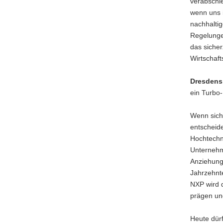
verabschi
wenn uns i
nachhaltig
Regelunge
das sicher
Wirtschaf
Dresdens 
ein Turbo-
Wenn sich
entscheide
Hochtechn
Unternehm
Anziehungs
Jahrzehnt
NXP wird d
prägen und
Heute dürf