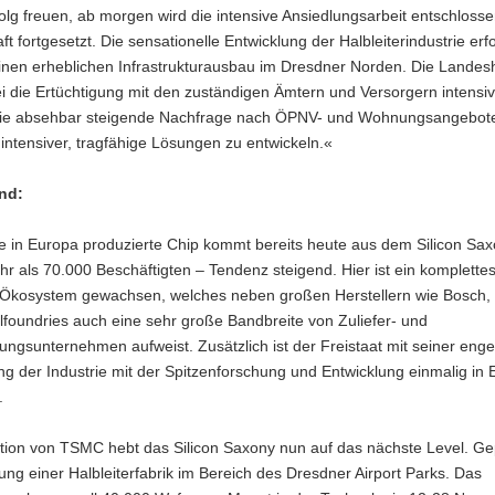
olg freuen, ab morgen wird die intensive Ansiedlungsarbeit entschloss
ft fortgesetzt. Die sensationelle Entwicklung der Halbleiterindustrie erf
einen erheblichen Infrastrukturausbau im Dresdner Norden. Die Landes
ei die Ertüchtigung mit den zuständigen Ämtern und Versorgern intensiv
die absehbar steigende Nachfrage nach ÖPNV- und Wohnungsangeboten
ntensiver, tragfähige Lösungen zu entwickeln.«
nd:
te in Europa produzierte Chip kommt bereits heute aus dem Silicon Sax
r als 70.000 Beschäftigten – Tendenz steigend. Hier ist ein komplette
r-Ökosystem gewachsen, welches neben großen Herstellern wie Bosch, 
foundries auch eine sehr große Bandbreite von Zuliefer- und
tungsunternehmen aufweist. Zusätzlich ist der Freistaat mit seiner eng
ng der Industrie mit der Spitzenforschung und Entwicklung einmalig in
.
ition von TSMC hebt das Silicon Saxony nun auf das nächste Level. Gep
tung einer Halbleiterfabrik im Bereich des Dresdner Airport Parks. Das