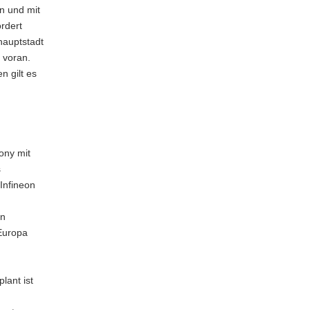
en und mit
ordert
hauptstadt
 voran.
 gilt es
ony mit
s
Infineon
en
 Europa
lant ist