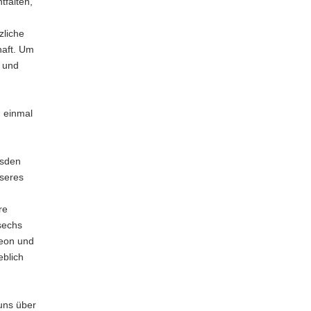
falten,
zliche
haft. Um
n und
 einmal
esden
nseres
re
 sechs
neon und
eblich
 uns über