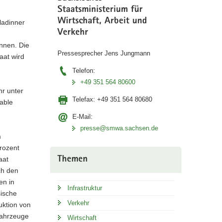
Staatsministerium für
Wirtschaft, Arbeit und
ladinner
Verkehr
önnen. Die
Pressesprecher Jens Jungmann
aat wird
Telefon:
+49 351 564 80600
hr unter
Telefax:
+49 351 564 80680
able
E-Mail:
presse@smwa.sachsen.de
m
rozent
Themen
aat
ch den
en in
Infrastruktur
sische
Verkehr
uktion von
Fahrzeuge
Wirtschaft