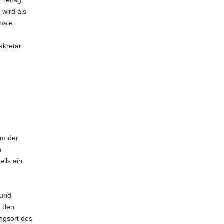
Freitag,
wird als
nale
ekretär
um der
h
eils ein
 und
n den
ungsort des