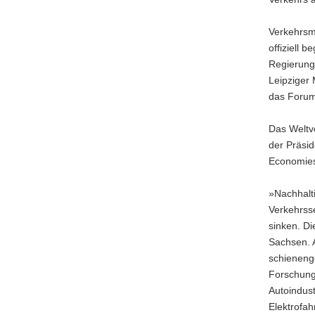
a
v
Verkehrsm
i
offiziell 
g
Regierungs
a
Leipziger 
t
das Forum 
i
o
Das Weltve
n
der Präsi
Economies
»Nachhalti
Verkehrss
sinken. Di
Sachsen. A
schieneng
Forschung
Autoindust
Elektrofa