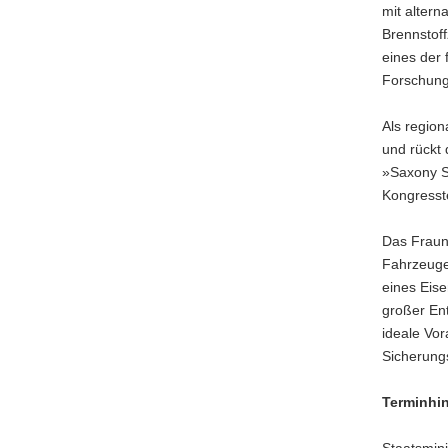
mit altern
Brennstof
eines der
Forschungs
Als region
und rückt
»Saxony Se
Kongresst
Das Fraunh
Fahrzeuge
eines Eis
großer Ent
ideale Vor
Sicherung
Terminhi