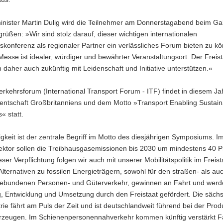
inister Martin Dulig wird die Teilnehmer am Donnerstagabend beim Ga
begrüßen: »Wir sind stolz darauf, dieser wichtigen internationalen
konferenz als regionaler Partner ein verlässliches Forum bieten zu k
Messe ist idealer, würdiger und bewährter Veranstaltungsort. Der Freist
daher auch zukünftig mit Leidenschaft und Initiative unterstützen.«
rkehrsforum (International Transport Forum - ITF) findet in diesem Ja
dentschaft Großbritanniens und dem Motto »Transport Enabling Sustain
« statt.
gkeit ist der zentrale Begriff im Motto des diesjährigen Symposiums. I
ektor sollen die Treibhausgasemissionen bis 2030 um mindestens 40 P
eser Verpflichtung folgen wir auch mit unserer Mobilitätspolitik im Freist
lternativen zu fossilen Energieträgern, sowohl für den straßen- als au
ebundenen Personen- und Güterverkehr, gewinnen an Fahrt und werd
, Entwicklung und Umsetzung durch den Freistaat gefördert. Die säch
rie fährt am Puls der Zeit und ist deutschlandweit führend bei der Prod
hrzeugen. Im Schienenpersonennahverkehr kommen künftig verstärkt 