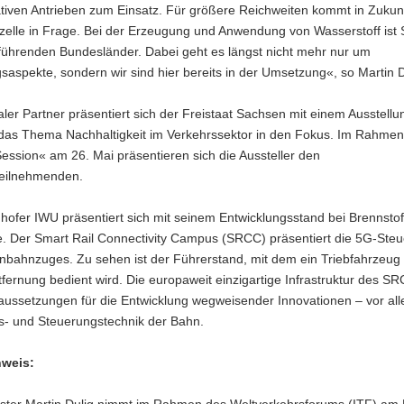
ativen Antrieben zum Einsatz. Für größere Reichweiten kommt in Zukunf
fzelle in Frage. Bei der Erzeugung und Anwendung von Wasserstoff ist
 führenden Bundesländer. Dabei geht es längst nicht mehr nur um
aspekte, sondern wir sind hier bereits in der Umsetzung«, so Martin D
aler Partner präsentiert sich der Freistaat Sachsen mit einem Ausstell
 das Thema Nachhaltigkeit im Verkehrssektor in den Fokus. Im Rahmen
ssion« am 26. Mai präsentieren sich die Aussteller den
eilnehmenden.
ofer IWU präsentiert sich mit seinem Entwicklungsstand bei Brennstoff
. Der Smart Rail Connectivity Campus (SRCC) präsentiert die 5G-Ste
enbahnzuges. Zu sehen ist der Führerstand, mit dem ein Triebfahrzeug
fernung bedient wird. Die europaweit einzigartige Infrastruktur des SR
aussetzungen für die Entwicklung wegweisender Innovationen – vor all
s- und Steuerungstechnik der Bahn.
nweis: