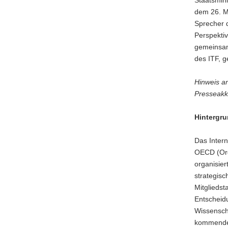
Staatsmin
dem 26. M
Sprecher 
Perspektiv
gemeinsam
des ITF, g
Hinweis an
Presseakkr
Hintergru
Das Inter
OECD (Orga
organisier
strategisc
Mitgliedst
Entscheid
Wissenscha
kommenden 