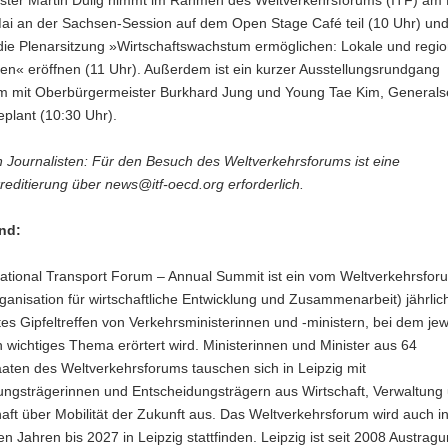
ister Martin Dulig nimmt im Rahmen des Weltverkehrsforums (ITF) am 
ai an der Sachsen-Session auf dem Open Stage Café teil (10 Uhr) und 
die Plenarsitzung »Wirtschaftswachstum ermöglichen: Lokale und regio
en« eröffnen (11 Uhr). Außerdem ist ein kurzer Ausstellungsrundgang
 mit Oberbürgermeister Burkhard Jung und Young Tae Kim, Generals
eplant (10:30 Uhr).
 Journalisten: Für den Besuch des Weltverkehrsforums ist eine
editierung über news@itf-oecd.org erforderlich.
nd:
national Transport Forum – Annual Summit ist ein vom Weltverkehrsfor
nisation für wirtschaftliche Entwicklung und Zusammenarbeit) jährlic
tes Gipfeltreffen von Verkehrsministerinnen und -ministern, bei dem jew
h wichtiges Thema erörtert wird. Ministerinnen und Minister aus 64
aaten des Weltverkehrsforums tauschen sich in Leipzig mit
ungsträgerinnen und Entscheidungsträgern aus Wirtschaft, Verwaltung
ft über Mobilität der Zukunft aus. Das Weltverkehrsforum wird auch i
Jahren bis 2027 in Leipzig stattfinden. Leipzig ist seit 2008 Austrag