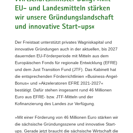
a
EU- und Landesmitteln stärken
v
wir unsere Gründungslandschaft
i
und innovative Start-ups«
g
a
t
Der Freistaat unterstützt privates Wagniskapital und
i
innovative Gründungen auch in der aktuellen, bis 2027
o
dauernden EU-Förderperiode mit Mitteln aus dem
n
Europäischen Fonds für regionale Entwicklung (EFRE)
und dem Just Transition Fund (JTF). Das Kabinett hat
die entsprechenden Förderrichtlinien »Business-Angel-
Bonus« und »Akzeleratoren EFRE 2021-2027«
bestätigt. Dafür stehen insgesamt rund 46 Millionen
Euro aus EFRE- bzw. JTF-Mitteln und der
Kofinanzierung des Landes zur Verfügung.
»Mit einer Förderung von 46 Millionen Euro stärken wir
die sächsische Gründungsszene und innovative Start-
ups. Gerade jetzt braucht die sächsische Wirtschaft die