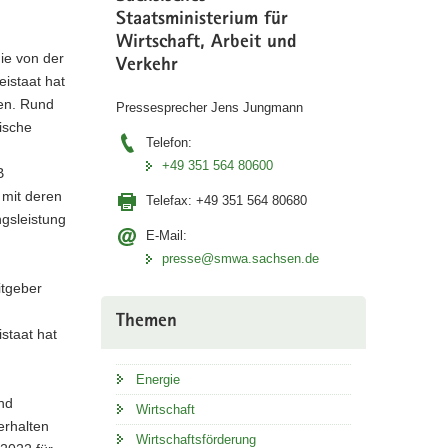
Staatsministerium für
Wirtschaft, Arbeit und
ie von der
Verkehr
eistaat hat
sen. Rund
Pressesprecher Jens Jungmann
ische
Telefon:
+49 351 564 80600
B
 mit deren
Telefax:
+49 351 564 80680
ngsleistung
E-Mail:
presse@smwa.sachsen.de
itgeber
Themen
istaat hat
Energie
und
Wirtschaft
erhalten
Wirtschaftsförderung