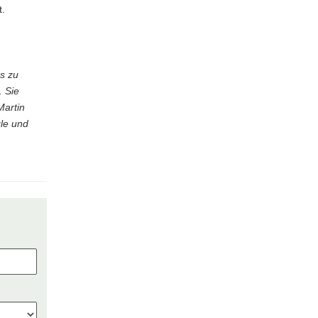
t.
s zu
. Sie
Martin
gle und