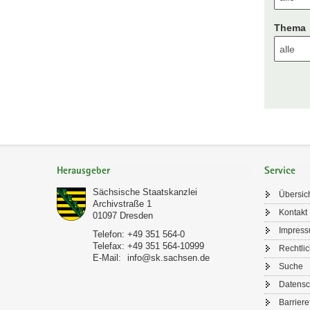
Thema
Footer-
Bereich
Herausgeber
Service
Sächsische Staatskanzlei
Übersic
Archivstraße 1
Kontakt
01097
Dresden
Impres
Telefon:
+49 351 564-0
Telefax:
+49 351 564-10999
Rechtli
E-Mail:
info@sk.sachsen.de
Suche
Datensc
Barriere