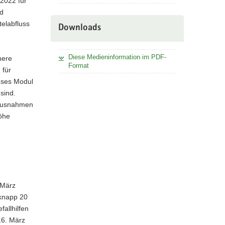
2022 für
nd
telabfluss
Downloads
Diese Medieninformation im PDF-
here
Format
 für
ieses Modul
sind.
 Ausnahmen
höhe
 März
 knapp 20
allhilfen
16. März