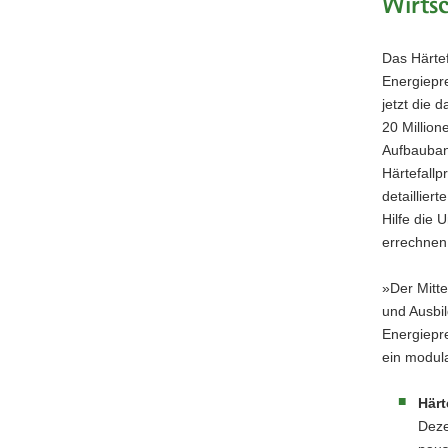
Wirtsc
a
v
Das Härte
i
Energiepre
g
jetzt die
a
20 Million
t
Aufbaubank
i
Härtefall
o
detaillier
n
Hilfe die 
errechnen
»Der Mitte
und Ausbil
Energiepre
ein modula
Härt
Deze