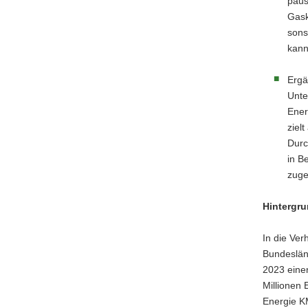
paus
Gask
sons
kann
Ergä
Unte
Ener
ziel
Durc
in B
zuge
Hintergr
In die Ve
Bundeslän
2023 eine
Millionen 
Energie K