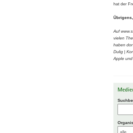
hat der F
Übrigens
Auf www.s
vielen Th
haben dort
Dulig | Ko
Apple und
Medie
Suchbeg
Organis