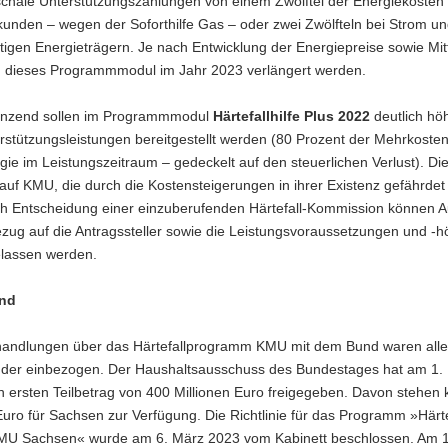
chale Unterstützungszahlungen von einem Zwölftel der Energiekosten 
unden – wegen der Soforthilfe Gas – oder zwei Zwölfteln bei Strom u
tigen Energieträgern. Je nach Entwicklung der Energiepreise sowie Mit
 dieses Programmmodul im Jahr 2023 verlängert werden.
nzend sollen im Programmmodul
Härtefallhilfe Plus 2022
deutlich hö
rstützungsleistungen bereitgestellt werden (80 Prozent der Mehrkosten
gie im Leistungszeitraum – gedeckelt auf den steuerlichen Verlust). D
t auf KMU, die durch die Kostensteigerungen in ihrer Existenz gefährdet 
h Entscheidung einer einzuberufenden Härtefall-Kommission können
ezug auf die Antragssteller sowie die Leistungsvoraussetzungen und -
lassen werden.
und
rhandlungen über das Härtefallprogramm KMU mit dem Bund waren alle
der einbezogen. Der Haushaltsausschuss des Bundestages hat am 1.
n ersten Teilbetrag von 400 Millionen Euro freigegeben. Davon stehen
Euro für Sachsen zur Verfügung. Die Richtlinie für das Programm »Härtef
MU Sachsen« wurde am 6. März 2023 vom Kabinett beschlossen. Am 