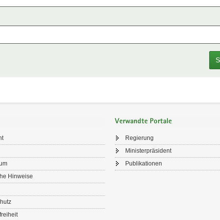
S
Verwandte Portale
ht
Regierung
Ministerpräsident
sum
Publikationen
che Hinweise
hutz
freiheit