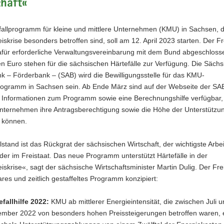
haft«
fallprogramm für kleine und mittlere Unternehmen (KMU) in Sachsen, d
iskrise besonders betroffen sind, soll am 12. April 2023 starten. Der Fr
 dafür erforderliche Verwaltungsvereinbarung mit dem Bund abgeschlos
en Euro stehen für die sächsischen Härtefälle zur Verfügung. Die Sächs
 – Förderbank – (SAB) wird die Bewilligungsstelle für das KMU-
programm in Sachsen sein. Ab Ende März sind auf der Webseite der SA
te Informationen zum Programm sowie eine Berechnungshilfe verfügbar,
Unternehmen ihre Antragsberechtigung sowie die Höhe der Unterstützu
 können.
lstand ist das Rückgrat der sächsischen Wirtschaft, der wichtigste Arbe
der im Freistaat. Das neue Programm unterstützt Härtefälle in der
iskrise«, sagt der sächsische Wirtschaftsminister Martin Dulig. Der Fre
res und zeitlich gestaffeltes Programm konzipiert:
efallhilfe 2022:
KMU ab mittlerer Energieintensität, die zwischen Juli 
mber 2022 von besonders hohen Preissteigerungen betroffen waren, 