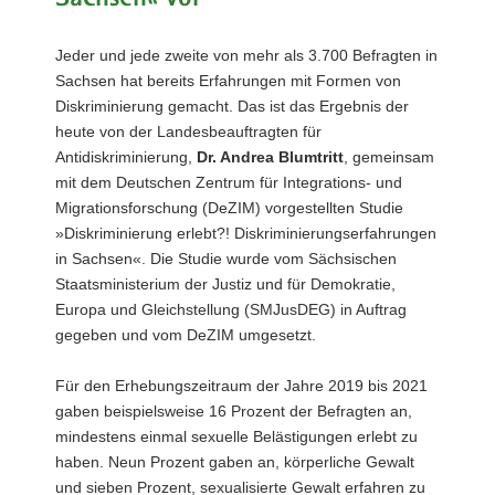
a
v
Jeder und jede zweite von mehr als 3.700 Befragten in
i
Sachsen hat bereits Erfahrungen mit Formen von
g
Diskriminierung gemacht. Das ist das Ergebnis der
a
heute von der Landesbeauftragten für
t
Antidiskriminierung,
Dr. Andrea Blumtritt
, gemeinsam
i
mit dem Deutschen Zentrum für Integrations- und
o
Migrationsforschung (DeZIM) vorgestellten Studie
n
»Diskriminierung erlebt?! Diskriminierungserfahrungen
in Sachsen«. Die Studie wurde vom Sächsischen
Staatsministerium der Justiz und für Demokratie,
Europa und Gleichstellung (SMJusDEG) in Auftrag
gegeben und vom DeZIM umgesetzt.
Für den Erhebungszeitraum der Jahre 2019 bis 2021
gaben beispielsweise 16 Prozent der Befragten an,
mindestens einmal sexuelle Belästigungen erlebt zu
haben. Neun Prozent gaben an, körperliche Gewalt
und sieben Prozent, sexualisierte Gewalt erfahren zu