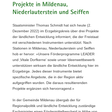
Projekte in Mildenau,
a
v
Niederlauterstein und Seiffen
i
g
Staatsminister Thomas Schmidt hat sich heute (2.
a
Dezember 2022) im Erzgebirgskreis über drei Projekte
t
der ländlichen Entwicklung informiert, die der Freistaat
i
mit verschiedenen Instrumenten unterstützt. Nach
o
Stationen in Mildenau, Niederlauterstein und Seiffen
n
hob er hervor: »Unsere Förderprogramme LEADER
und ‚Vitale Dorfkerne‘ sowie unser Ideenwettbewerb
unterstützen wirksam die ländliche Entwicklung hier im
Erzgebirge. Jedes dieser Instrumente bietet
spezifische Angebote, die in der Region aktiv
aufgegriffen wurden. Die daraus resultierenden
Projekte ergänzen sich hervorragend.«
In der Gemeinde Mildenau übergab der für
Regionalpolitik und ländliche Entwicklung zuständige
Fachminister einen Fördermittelbescheid in Höhe von