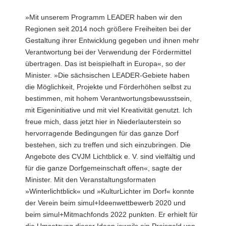
»Mit unserem Programm LEADER haben wir den
Regionen seit 2014 noch größere Freiheiten bei der
Gestaltung ihrer Entwicklung gegeben und ihnen mehr
Verantwortung bei der Verwendung der Fördermittel
übertragen. Das ist beispielhaft in Europa«, so der
Minister. »Die sächsischen LEADER-Gebiete haben
die Möglichkeit, Projekte und Förderhöhen selbst zu
bestimmen, mit hohem Verantwortungsbewusstsein,
mit Eigeninitiative und mit viel Kreativität genutzt. Ich
freue mich, dass jetzt hier in Niederlauterstein so
hervorragende Bedingungen für das ganze Dorf
bestehen, sich zu treffen und sich einzubringen. Die
Angebote des CVJM Lichtblick e. V. sind vielfältig und
für die ganze Dorfgemeinschaft offen«, sagte der
Minister. Mit den Veranstaltungsformaten
»Winterlichtblick« und »KulturLichter im Dorf« konnte
der Verein beim simul+Ideenwettbewerb 2020 und
beim simul+Mitmachfonds 2022 punkten. Er erhielt für
die Umsetzung dieser Ideen jeweils ein Preisgeld von