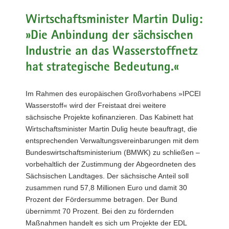
a
Wirtschaftsminister Martin Dulig:
v
»Die Anbindung der sächsischen
i
g
Industrie an das Wasserstoffnetz
a
hat strategische Bedeutung.«
t
i
Im Rahmen des europäischen Großvorhabens »IPCEI
o
Wasserstoff« wird der Freistaat drei weitere
n
sächsische Projekte kofinanzieren. Das Kabinett hat
Wirtschaftsminister Martin Dulig heute beauftragt, die
entsprechenden Verwaltungsvereinbarungen mit dem
Bundeswirtschaftsministerium (BMWK) zu schließen –
vorbehaltlich der Zustimmung der Abgeordneten des
Sächsischen Landtages. Der sächsische Anteil soll
zusammen rund 57,8 Millionen Euro und damit 30
Prozent der Fördersumme betragen. Der Bund
übernimmt 70 Prozent. Bei den zu fördernden
Maßnahmen handelt es sich um Projekte der EDL