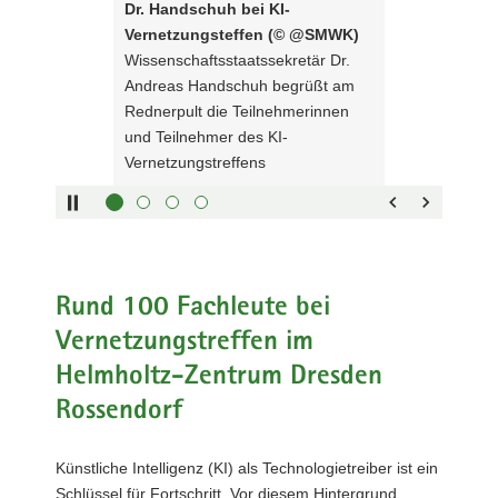
Dr. Handschuh bei KI-
Sliders:
Dr.
a
Vernetzungsteffen (© @SMWK)
Pfeiltaste
Andreas
Vorwärts
v
Wissenschaftsstaatssekretär Dr.
rechts :
Handschuh
blättern
i
Andreas Handschuh begrüßt am
Pfeiltaste
begrüßt
Zurück
g
Rednerpult die Teilnehmerinnen
links :
am
blättern
a
und Teilnehmer des KI-
Pfeiltaste
Rednerpult
Bildunterschrift
t
Vernetzungstreffens
oben :
die
anzeigen
i
Pfeiltaste
Teilnehmerinnen
Bildunterschrift
o
unten :
und
verbergen
n
Eingabetaste
Teilnehmer
Vollbildmodus
des
:
öffnen
Leertaste :
KI-
Bilderschau
Rund 100 Fachleute bei
Vernetzungstreffens
abspielen
Vernetzungstreffen im
Helmholtz-Zentrum Dresden
Rossendorf
Künstliche Intelligenz (KI) als Technologietreiber ist ein
Schlüssel für Fortschritt. Vor diesem Hintergrund