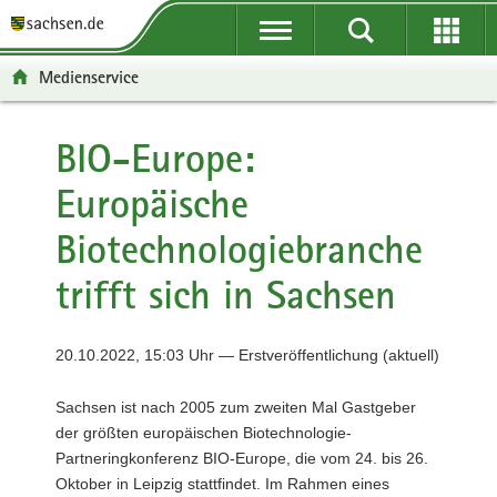
P
P
H
F
o
o
a
o
r
r
u
o
Medienservice
t
t
p
t
a
a
t
e
l
l
i
r
BIO-Europe:
ü
n
n
-
Europäische
b
a
h
B
e
v
a
e
Biotechnologiebranche
r
i
l
r
g
g
t
e
trifft sich in Sachsen
r
a
i
e
t
c
i
i
h
20.10.2022, 15:03 Uhr — Erstveröffentlichung (aktuell)
f
o
e
n
Sachsen ist nach 2005 zum zweiten Mal Gastgeber
n
der größten europäischen Biotechnologie-
d
Partneringkonferenz BIO-Europe, die vom 24. bis 26.
e
Oktober in Leipzig stattfindet. Im Rahmen eines
N