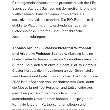
Firmengemeinschaftsstandes präsentiert sich der Life
a
Sciences-Standort Sachsen mit der großen Breite und
v
Vielfalt seines Branchen-Know-hows sowie als
i
attraktiver Investitionsstandort. Die BIO-Europe ist die
g
etablierte Plattform, um Entscheidungsträger der
a
Biotechnologie-, Pharma- und Finanzbranche
t
zusammenzubringen.
i
o
Thomas Kralinski, Staatssekretär für Wirtschaft
n
und Arbeit im Freistaat Sachsen:
»Leipzig ist eine
Drehscheibe für Innovationen im Gesundheitswesen in
Europa. So bilden sich etwa auf dem ,BioCity Campus‘
Cluster heraus, die Innovationen an der Schnittstelle
von Pharma und Biotech vorantreiben. Die BIO-Europe
2022 ist für Sachsen von unschätzbarem Wert, denn
die Messe bringt Top-Forscher und Entscheider aus
ganz Europa zusammen. Vor allem junge,
aufstrebende Unternehmen können in Leipzig neue
Kontakte knüpfen, Partnerschaften pflegen und