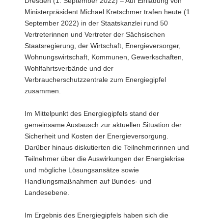
Dresden (1. September 2022) – Auf Einladung von
a
Ministerpräsident Michael Kretschmer trafen heute (1.
v
September 2022) in der Staatskanzlei rund 50
i
Vertreterinnen und Vertreter der Sächsischen
g
Staatsregierung, der Wirtschaft, Energieversorger,
a
Wohnungswirtschaft, Kommunen, Gewerkschaften,
t
Wohlfahrtsverbände und der
i
Verbraucherschutzzentrale zum Energiegipfel
o
zusammen.
n
Im Mittelpunkt des Energiegipfels stand der
gemeinsame Austausch zur aktuellen Situation der
Sicherheit und Kosten der Energieversorgung.
Darüber hinaus diskutierten die Teilnehmerinnen und
Teilnehmer über die Auswirkungen der Energiekrise
und mögliche Lösungsansätze sowie
Handlungsmaßnahmen auf Bundes- und
Landesebene.
Im Ergebnis des Energiegipfels haben sich die